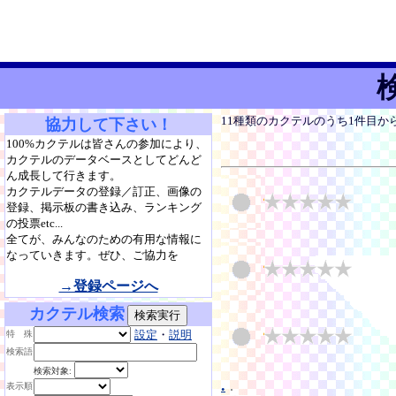
11種類のカクテルのうち1件目か
協力して下さい！
100%カクテルは皆さんの参加により、
カクテルのデータベースとしてどんど
ん成長して行きます。
カクテルデータの登録／訂正、画像の
登録、掲示板の書き込み、ランキング
の投票etc...
全てが、みんなのための有用な情報に
なっていきます。ぜひ、ご協力を
→登録ページへ
カクテル検索
設定
・
説明
特 殊
検索語
検索対象:
.
.
表示順