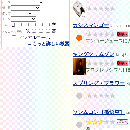
ベース
種 類
作り方
ＴＰＯ
甘
辛
カシスマンゴー
Cassis ma
味
低
高
アルコール度数
ノンアルコール
マンゴージュースに
→もっと詳しい検索
キングクリムゾン
king C
プログレッシブな口
スプリング・フラワー
S
ソンムコン［孫悟空］
s
89