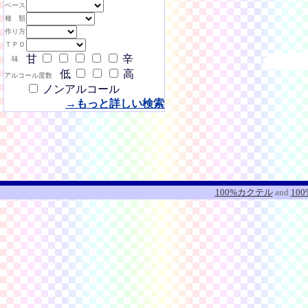
ベース
種 類
作り方
ＴＰＯ
甘
辛
味
低
高
アルコール度数
ノンアルコール
→もっと詳しい検索
100%カクテル
and
10