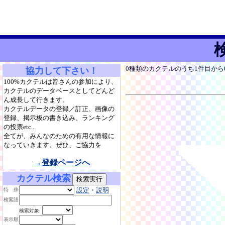
0種類のカクテルのうち1件目か
協力して下さい！
100%カクテルは皆さんの参加により、
カクテルのデータベースとしてどんど
ん成長して行きます。
カクテルデータの登録／訂正、画像の
登録、掲示板の書き込み、ランキング
の投票etc...
全てが、みんなのための有用な情報に
なっていきます。ぜひ、ご協力を
→登録ページへ
カクテル検索
設定
・
説明
特 殊
検索語
検索対象:
表示順