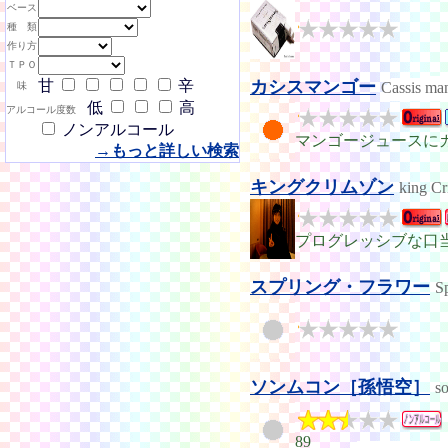
ベース
種 類
作り方
ＴＰＯ
甘
辛
カシスマンゴー
Cassis ma
味
低
高
アルコール度数
ノンアルコール
マンゴージュースに
→もっと詳しい検索
キングクリムゾン
king C
プログレッシブな口
スプリング・フラワー
S
ソンムコン［孫悟空］
s
89