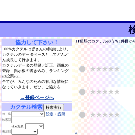
11種類のカクテルのうち1件目か
協力して下さい！
100%カクテルは皆さんの参加により、
カクテルのデータベースとしてどんど
ん成長して行きます。
カクテルデータの登録／訂正、画像の
登録、掲示板の書き込み、ランキング
の投票etc...
全てが、みんなのための有用な情報に
なっていきます。ぜひ、ご協力を
→登録ページへ
カクテル検索
設定
・
説明
特 殊
検索語
検索対象:
.
.
表示順