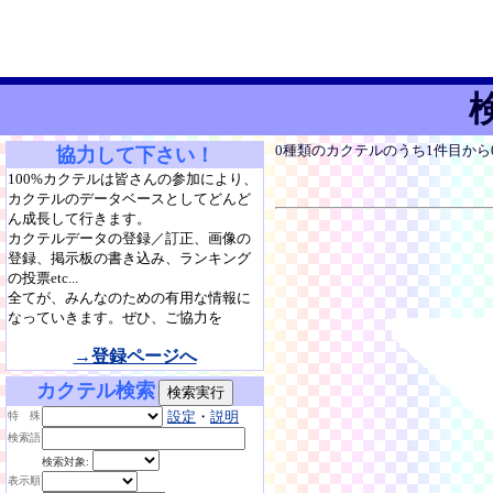
0種類のカクテルのうち1件目か
協力して下さい！
100%カクテルは皆さんの参加により、
カクテルのデータベースとしてどんど
ん成長して行きます。
カクテルデータの登録／訂正、画像の
登録、掲示板の書き込み、ランキング
の投票etc...
全てが、みんなのための有用な情報に
なっていきます。ぜひ、ご協力を
→登録ページへ
カクテル検索
設定
・
説明
特 殊
検索語
検索対象:
表示順