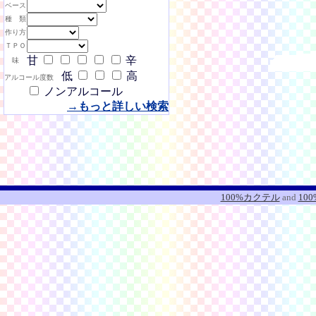
ベース
種 類
作り方
ＴＰＯ
甘
辛
味
低
高
アルコール度数
ノンアルコール
→もっと詳しい検索
100%カクテル
and
10