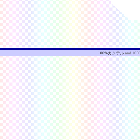
100%カクテル
and
10