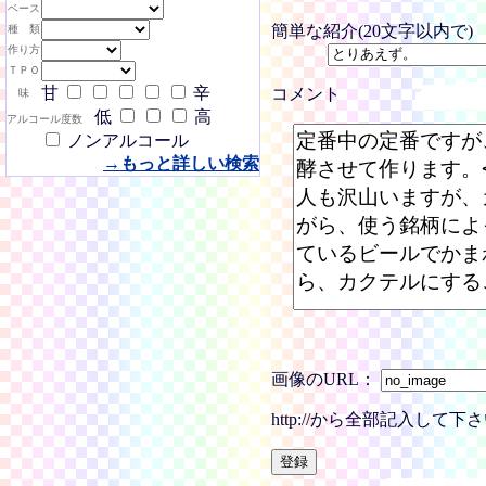
ベース
簡単な紹介(20文字以内で)
種 類
作り方
ＴＰＯ
甘
辛
コメント
味
低
高
アルコール度数
ノンアルコール
→もっと詳しい検索
画像のURL：
http://から全部記入し