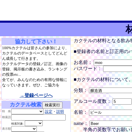
カクテルの材料となる飲み
協力して下さい！
100%カクテルは皆さんの参加により、
■登録者の名前と訂正用の
カクテルのデータベースとしてどんど
ん成長して行きます。
お名前：
カクテルデータの登録／訂正、画像の
パスワード：
登録、掲示板の書き込み、ランキング
の投票etc...
■カクテルの材料について
全てが、みんなのための有用な情報に
なっていきます。ぜひ、ご協力を
分類：
→登録ページへ
アルコール度数：
カクテル検索
設定
・
説明
特 殊
名前：
検索語
name：
検索対象:
半角の英数字でお願い
表示順