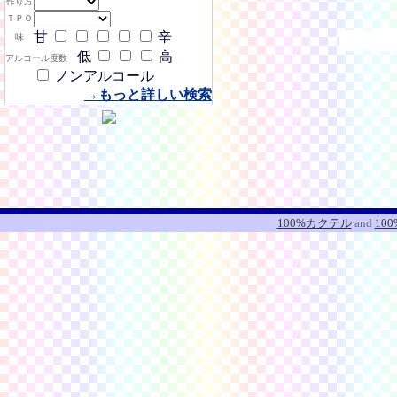
作り方
ＴＰＯ
甘
辛
味
低
高
アルコール度数
ノンアルコール
→もっと詳しい検索
100%カクテル
and
10