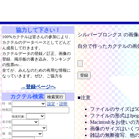
協力して下さい！
シルバーブロンクス の画
100%カクテルは皆さんの参加により、
カクテルのデータベースとしてどんど
自分で作ったカクテルの画
ん成長して行きます。
カクテルデータの登録／訂正、画像の
登録、掲示板の書き込み、ランキング
の投票etc...
全てが、みんなのための有用な情報に
なっていきます。ぜひ、ご協力を
→登録ページへ
カクテル検索
■注意
設定
・
説明
特 殊
ファイルのサイズは5
検索語
ファイルの形式はJpe
検索対象:
Macintoshをお使
表示順
ベース
画像のサイズはいくつ
種 類
雑誌の無断複写、他