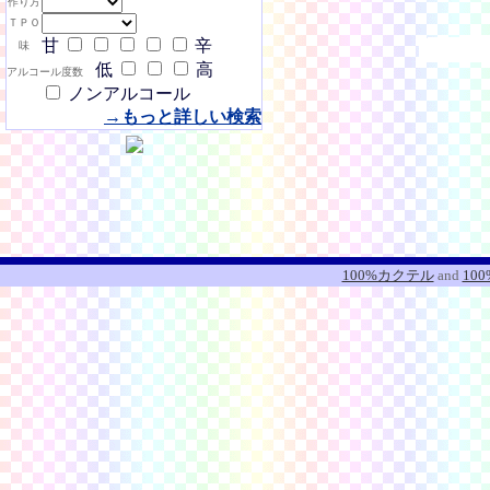
作り方
ＴＰＯ
甘
辛
味
低
高
アルコール度数
ノンアルコール
→もっと詳しい検索
100%カクテル
and
10