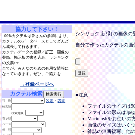
協力して下さい！
シンリョク[新緑] の画像
100%カクテルは皆さんの参加により、
カクテルのデータベースとしてどんど
自分で作ったカクテルの画
ん成長して行きます。
カクテルデータの登録／訂正、画像の
登録、掲示板の書き込み、ランキング
の投票etc...
全てが、みんなのための有用な情報に
なっていきます。ぜひ、ご協力を
→登録ページへ
カクテル検索
■注意
設定
・
説明
特 殊
ファイルのサイズは5
検索語
ファイルの形式はJpe
検索対象:
Macintoshをお使
表示順
ベース
画像のサイズはいくつ
種 類
雑誌の無断複写、他