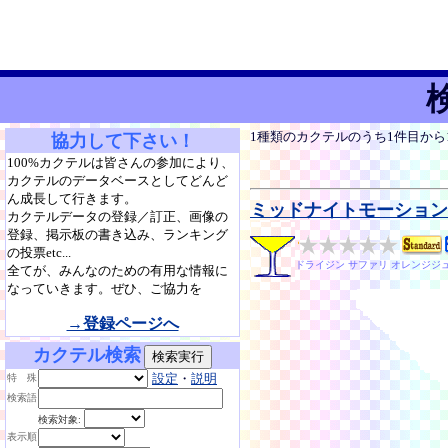
1種類のカクテルのうち1件目か
協力して下さい！
100%カクテルは皆さんの参加により、
カクテルのデータベースとしてどんど
ん成長して行きます。
ミッドナイトモーション
カクテルデータの登録／訂正、画像の
登録、掲示板の書き込み、ランキング
の投票etc...
ドライジン サファリ オレンジジ
全てが、みんなのための有用な情報に
なっていきます。ぜひ、ご協力を
→登録ページへ
カクテル検索
設定
・
説明
特 殊
検索語
検索対象:
表示順