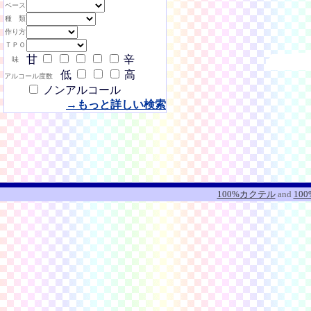
ベース
種 類
作り方
ＴＰＯ
甘
辛
味
低
高
アルコール度数
ノンアルコール
→もっと詳しい検索
100%カクテル
and
10