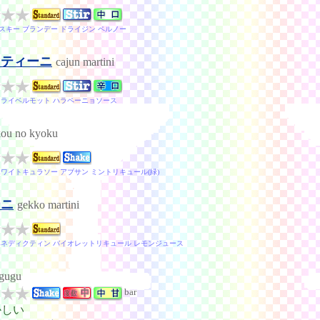
スキー ブランデー ドライジン ペルノー
マティーニ
cajun martini
ドライベルモット ハラペーニョソース
ou no kyoku
ホワイトキュラソー アブサン ミントリキュール(緑)
ーニ
gekko martini
ベネディクティン バイオレットリキュール レモンジュース
gugu
bar
かしい