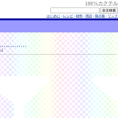
100%カクテル
はじめに
-
レシピ
-
材料
-
用語
-
掲示板
-
リンク
.
.
.
.
.
.
.
.
.
.
.
.
.
へ
]