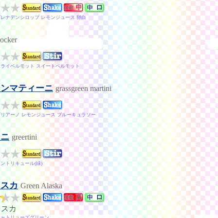
グレナデンシロップ レモンジュース 卵白
rocker
ドライベルモット スイートベルモット
ーンマティーニ
grassgreen martini
ガリアーノ レモンジュース ブルーキュラソー
ーニ
greertini
ントリキュール(緑)
ラスカ
Green Alaska
ラスカ
シャトリューズグリーン