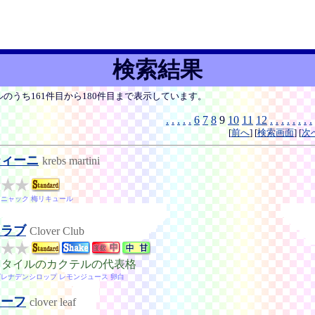
検索結果
ルのうち161件目から180件目まで表示しています。
.
.
.
.
.
6
7
8
9
10
11
12
.
.
.
.
.
.
.
.
[
前へ
] [
検索画面
] [
次
ティーニ
krebs martini
コニャック 梅リキュール
クラブ
Clover Club
スタイルのカクテルの代表格
グレナデンシロップ レモンジュース 卵白
リーフ
clover leaf