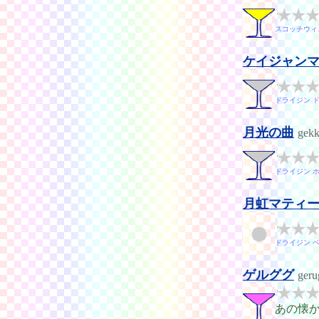
スコッチウィ
ケイジャン
ドライジン 
月光の曲
gekk
ドライジン 
月虹マティ
ドライジン 
ゲルググ
geru
あの懐