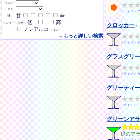
作り方
ＴＰＯ
ドライジン 
甘
辛
味
低
高
アルコール度数
クロッカー
c
ノンアルコール
→もっと詳しい検索
ドライジン 
グラスグリ
ドライジン 
グリーティ
ドライジン ミ
グリーンア
緑のア
ドライジン 