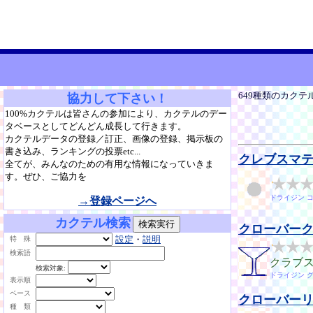
649種類のカクテ
協力して下さい！
100%カクテルは皆さんの参加により、カクテルのデー
タベースとしてどんどん成長して行きます。
カクテルデータの登録／訂正、画像の登録、掲示板の
書き込み、ランキングの投票etc...
クレブスマ
全てが、みんなのための有用な情報になっていきま
す。ぜひ、ご協力を
ドライジン 
→登録ページへ
カクテル検索
クローバー
設定
・
説明
特 殊
検索語
クラブ
検索対象:
ドライジン 
表示順
ベース
クローバー
種 類