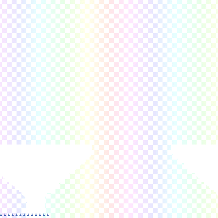
.
.
.
.
.
.
.
.
.
.
.
.
.