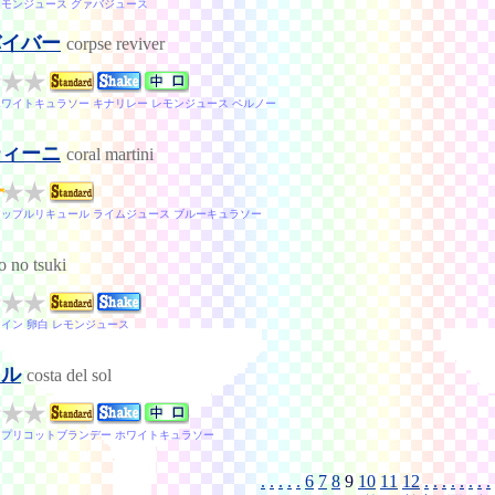
レモンジュース グァバジュース
バイバー
corpse reviver
ホワイトキュラソー キナリレー レモンジュース ペルノー
ティーニ
coral martini
アップルリキュール ライムジュース ブルーキュラソー
o no tsuki
ワイン 卵白 レモンジュース
ソル
costa del sol
アプリコットブランデー ホワイトキュラソー
.
.
.
.
.
6
7
8
9
10
11
12
.
.
.
.
.
.
.
.