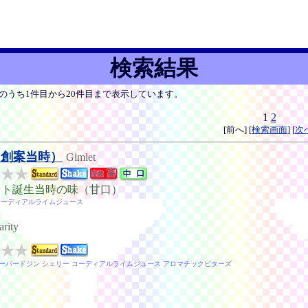
検索結果
ルのうち1件目から20件目まで表示しています。
1
2
[前へ] [
検索画面
] [
次
（創案当時）
Gimlet
ット誕生当時の味（甘口）
コーディアルライムジュース
arity
ーバードジン シェリー コーディアルライムジュース アロマチックビターズ