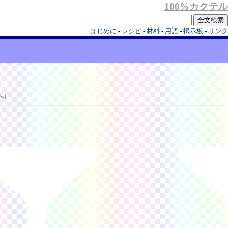
100%カクテル
はじめに
-
レシピ
-
材料
-
用語
-
掲示板
-
リンク
へ
]