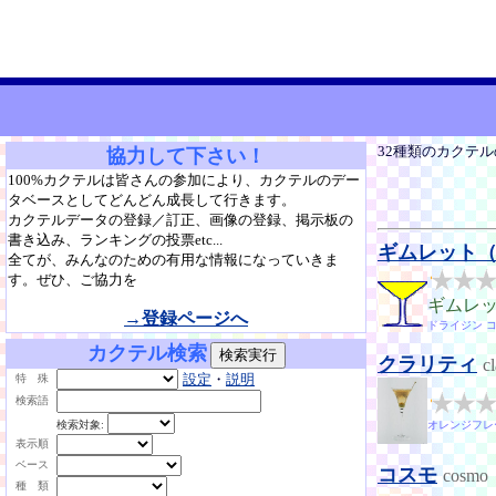
32種類のカクテ
協力して下さい！
100%カクテルは皆さんの参加により、カクテルのデー
タベースとしてどんどん成長して行きます。
カクテルデータの登録／訂正、画像の登録、掲示板の
書き込み、ランキングの投票etc...
ギムレット
全てが、みんなのための有用な情報になっていきま
す。ぜひ、ご協力を
ギムレ
→登録ページへ
ドライジン 
カクテル検索
クラリティ
cl
設定
・
説明
特 殊
検索語
検索対象:
オレンジフレ
表示順
ベース
コスモ
cosmo
種 類