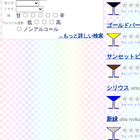
作り方
ＴＰＯ
ウォッカ デ
甘
辛
味
低
高
アルコール度数
ゴールドパ
ノンアルコール
→もっと詳しい検索
ウォッカ ベ
サンセット
オレンジフレ
シリウス
siriu
テキーラ ド
新緑
shin ryok
ウォッカ ガ