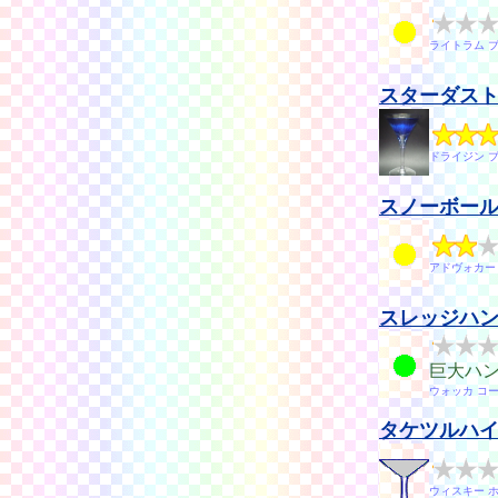
ライトラム 
スターダス
ドライジン 
スノーボー
アドヴォカー
スレッジハ
巨大ハ
ウォッカ コ
タケツルハ
ウィスキー 