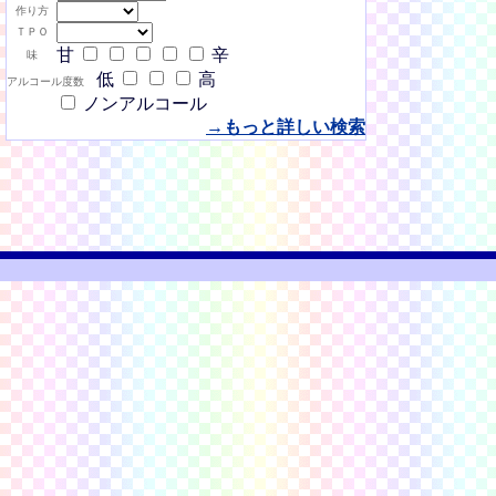
作り方
ＴＰＯ
甘
辛
味
低
高
アルコール度数
ノンアルコール
→もっと詳しい検索