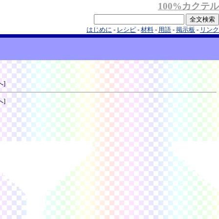
100%カクテル
はじめに
-
レシピ
-
材料
-
用語
-
掲示板
-
リンク
へ]
へ]