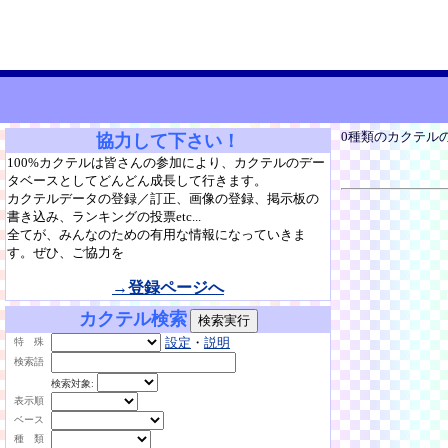
0種類のカクテル
協力して下さい！
100%カクテルは皆さんの参加により、カクテルのデー
タベースとしてどんどん成長して行きます。
カクテルデータの登録／訂正、画像の登録、掲示板の
書き込み、ランキングの投票etc...
全てが、みんなのための有用な情報になっていきま
す。ぜひ、ご協力を
→登録ページへ
カクテル検索
設定
・
説明
特 殊
検索語
検索対象:
表示順
ベース
種 類