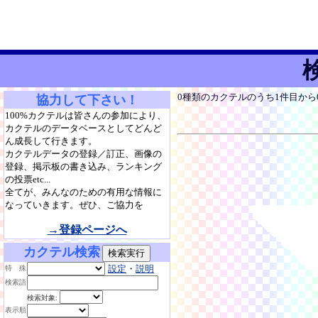
0種類のカクテルのうち1件目か
協力して下さい！
100%カクテルは皆さんの参加により、
カクテルのデータベースとしてどんど
ん成長して行きます。
カクテルデータの登録／訂正、画像の
登録、掲示板の書き込み、ランキング
の投票etc...
全てが、みんなのための有用な情報に
なっていきます。ぜひ、ご協力を
→登録ページへ
カクテル検索
設定
・
説明
特 殊
検索語
検索対象:
表示順