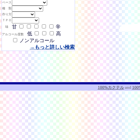
ベース
種 類
作り方
ＴＰＯ
甘
辛
味
低
高
アルコール度数
ノンアルコール
→もっと詳しい検索
100%カクテル
and
10