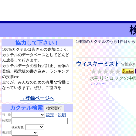
1種類のカクテルのうち1件目か
協力して下さい！
100%カクテルは皆さんの参加により、
カクテルのデータベースとしてどんど
ん成長して行きます。
ウィスキーミスト
whisky 
カクテルデータの登録／訂正、画像の
登録、掲示板の書き込み、ランキング
の投票etc...
水割りとロックの中
全てが、みんなのための有用な情報に
ウィスキー
なっていきます。ぜひ、ご協力を
→登録ページへ
カクテル検索
設定
・
説明
特 殊
検索語
検索対象:
表示順