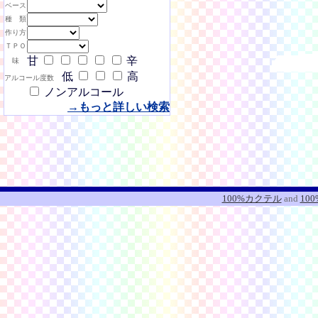
ベース
種 類
作り方
ＴＰＯ
甘
辛
味
低
高
アルコール度数
ノンアルコール
→もっと詳しい検索
100%カクテル
and
10