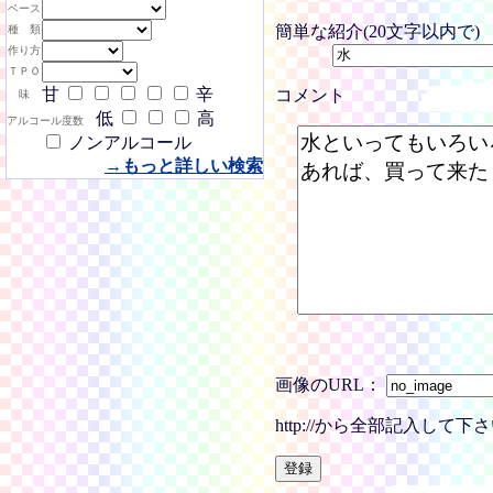
ベース
簡単な紹介(20文字以内で)
種 類
作り方
ＴＰＯ
甘
辛
コメント
味
低
高
アルコール度数
ノンアルコール
→もっと詳しい検索
画像のURL：
http://から全部記入し