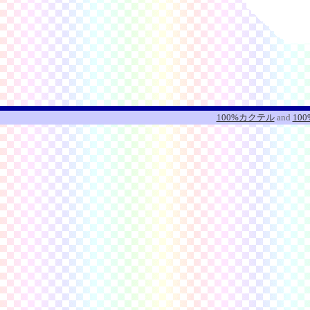
100%カクテル
and
10