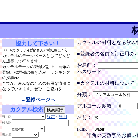
カクテルの材料となる飲み
協力して下さい！
100%カクテルは皆さんの参加により、
■登録者の名前と訂正用の
カクテルのデータベースとしてどんど
ん成長して行きます。
お名前：
カクテルデータの登録／訂正、画像の
パスワード：
登録、掲示板の書き込み、ランキング
の投票etc...
■カクテルの材料について
全てが、みんなのための有用な情報に
なっていきます。ぜひ、ご協力を
分類：
→登録ページへ
アルコール度数：
カクテル検索
設定
・
説明
特 殊
名前：
検索語
name：
検索対象:
半角の英数字でお願い
表示順