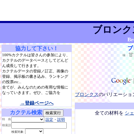
ブロンク
Br
ブ
協力して下さい！
100%カクテルは皆さんの参加により、
味：
カクテルのデータベースとしてどんど
ん成長して行きます。
カクテルデータの登録／訂正、画像の
登録、掲示板の書き込み、ランキング
の投票etc...
全てが、みんなのための有用な情報に
なっていきます。ぜひ、ご協力を
ブロンクス
のバリエーショ
→登録ページへ
カクテル検索
全ての材料を
シ
設定
・
説明
特 殊
検索語
検索対象: