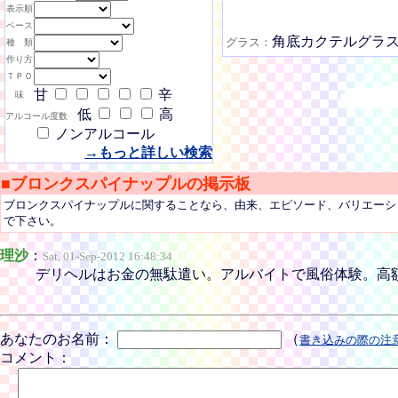
表示順
ベース
角底カクテルグラ
グラス：
種 類
作り方
ＴＰＯ
甘
辛
味
低
高
アルコール度数
ノンアルコール
→もっと詳しい検索
■ブロンクスパイナップルの掲示板
ブロンクスパイナップルに関することなら、由来、エピソード、バリエーシ
で下さい。
理沙
：
Sat, 01-Sep-2012 16:48:34
デリヘルはお金の無駄遣い。アルバイトで風俗体験。高額ゲット！d(´∀
あなたのお名前：
（
書き込みの際の注
コメント：