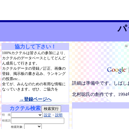
パ
協力して下さい！
味
100%カクテルは皆さんの参加により、
カクテルのデータベースとしてどんど
ん成長して行きます。
カクテルデータの登録／訂正、画像の
登録、掲示板の書き込み、ランキング
の投票etc...
詳細は準備中です。しばし
全てが、みんなのための有用な情報に
なっていきます。ぜひ、ご協力を
北村聡氏の創作です。1994
→登録ページへ
カクテル検索
設定
・
説明
特 殊
検索語
検索対象: