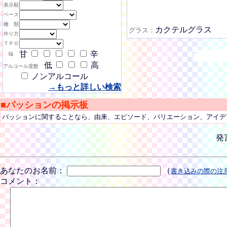
表示順
ベース
種 類
カクテルグラス
グラス：
作り方
ＴＰＯ
甘
辛
味
低
高
アルコール度数
ノンアルコール
→もっと詳しい検索
■パッションの掲示板
パッションに関することなら、由来、エピソード、バリエーション、アイデ
発
あなたのお名前：
（
書き込みの際の注
コメント：