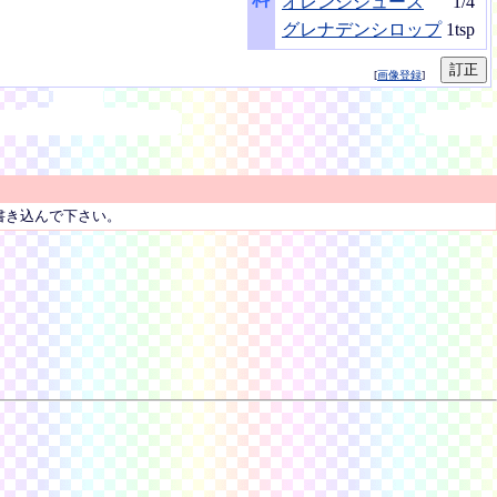
オレンジジュース
1/4
グレナデンシロップ
1tsp
[
画像登録
]
書き込んで下さい。