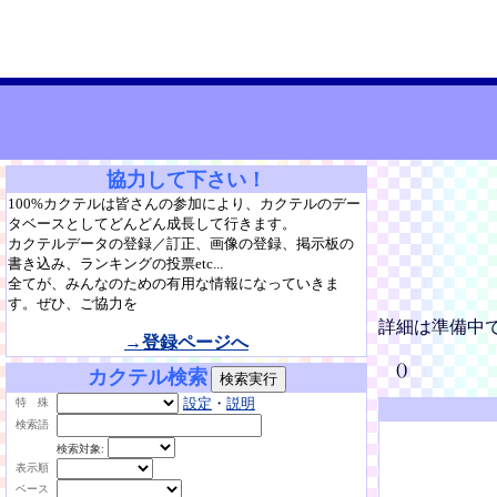
協力して下さい！
100%カクテルは皆さんの参加により、カクテルのデー
タベースとしてどんどん成長して行きます。
カクテルデータの登録／訂正、画像の登録、掲示板の
書き込み、ランキングの投票etc...
全てが、みんなのための有用な情報になっていきま
す。ぜひ、ご協力を
詳細は準備中
→登録ページへ
()
カクテル検索
設定
・
説明
特 殊
検索語
検索対象:
表示順
ベース