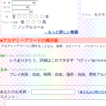
種 類
作り方
ＴＰＯ
カクテ
グラス：
甘
辛
味
低
高
アルコール度数
ノンアルコール
→もっと詳しい検索
■アカデミーアワードの掲示板
アカデミーアワードに関することなら、由来、エピソード、バリエーション
age
：
Sun, 19-Feb-2012 02:56:28
レスありがとう。詳細はこれですd(´∀｀*)グッ♂ ttp://www.e2
まみ
：
Thu, 26-Jul-2012 06:59:26
プレイ内容：自由。時間：自由。場所：自由。男性アルバイト募集中(/∀
あなたのお名前：
（
書き込みの際の注
コメント：