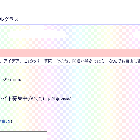
ルグラス
、アイデア、こだわり、質問、その他、間違い等あったら、なんでも自由に
9.mobi/
＼*)) ttp://fgn.asia/
）
意事項