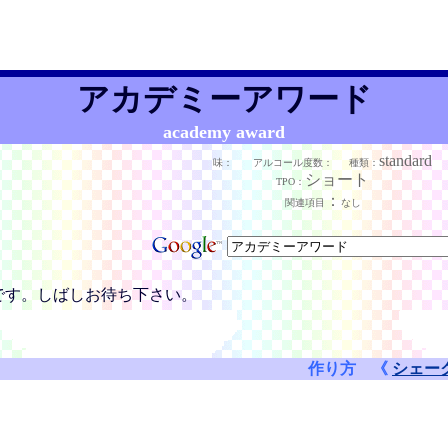
アカデミーアワード
academy award
standard
味：
アルコール度数：
種類：
ショート
TPO：
：
関連項目
なし
です。しばしお待ち下さい。
作り方 《
シェー