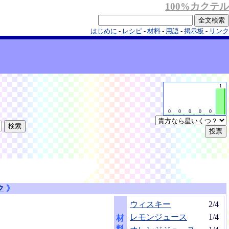
100%カクテル
はじめに
-
レシピ
-
材料
-
用語
-
掲示板
-
リンク
1
0
0
0
0
0
ク
》
ウィスキー
2/4
レモンジュース
1/4
材
料