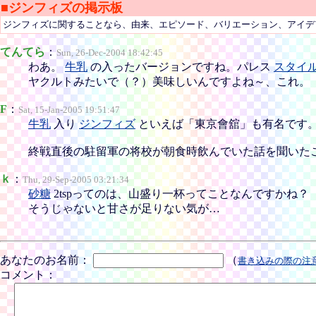
■ジンフィズの掲示板
ジンフィズに関することなら、由来、エピソード、バリエーション、アイデ
てんてら
：
Sun, 26-Dec-2004 18:42:45
わあ。
牛乳
の入ったバージョンですね。パレス
スタイ
ヤクルトみたいで（？）美味しいんですよね～、これ。
F
：
Sat, 15-Jan-2005 19:51:47
牛乳
入り
ジンフィズ
といえば「東京會舘」も有名です
終戦直後の駐留軍の将校が朝食時飲んでいた話を聞いた
ｋ
：
Thu, 29-Sep-2005 03:21:34
砂糖
2tspってのは、山盛り一杯ってことなんですかね？
そうじゃないと甘さが足りない気が…
あなたのお名前：
（
書き込みの際の注
コメント：