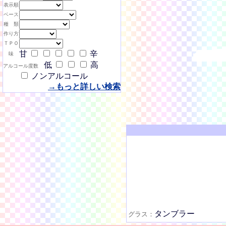
表示順
ベース
種 類
作り方
ＴＰＯ
甘
辛
味
低
高
アルコール度数
ノンアルコール
→もっと詳しい検索
タンブラー
グラス：