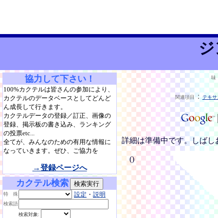
ジ
協力して下さい！
味
100%カクテルは皆さんの参加により、
：
カクテルのデータベースとしてどんど
関連項目
テキサ
ん成長して行きます。
カクテルデータの登録／訂正、画像の
登録、掲示板の書き込み、ランキング
の投票etc...
詳細は準備中です。しばし
全てが、みんなのための有用な情報に
なっていきます。ぜひ、ご協力を
()
→登録ページへ
カクテル検索
設定
・
説明
特 殊
検索語
検索対象: