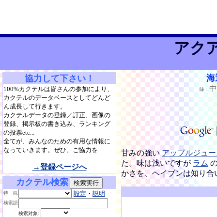
アク
海
協力して下さい！
100%カクテルは皆さんの参加により、
味：
カクテルのデータベースとしてどんど
ん成長して行きます。
カクテルデータの登録／訂正、画像の
登録、掲示板の書き込み、ランキング
の投票etc...
全てが、みんなのための有用な情報に
なっていきます。ぜひ、ご協力を
甘みの強い
アップルジュー
た。味は浅いですが
ラム
の
→登録ページへ
かさを、ヘイブンは知り合
カクテル検索
設定
・
説明
特 殊
検索語
検索対象: