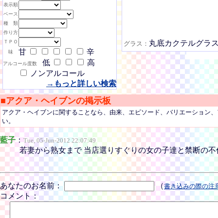
表示順
ベース
種 類
作り方
ＴＰＯ
丸底カクテルグラ
グラス：
甘
辛
味
低
高
アルコール度数
ノンアルコール
→もっと詳しい検索
■アクア・ヘイブンの掲示板
アクア・ヘイブンに関することなら、由来、エピソード、バリエーション、
い。
藍子
：
Tue, 05-Jun-2012 22:07:49
若妻から熟女まで 当店選りすぐりの女の子達と禁断の不倫感覚☆-(ゝω･
あなたのお名前：
（
書き込みの際の注
コメント：