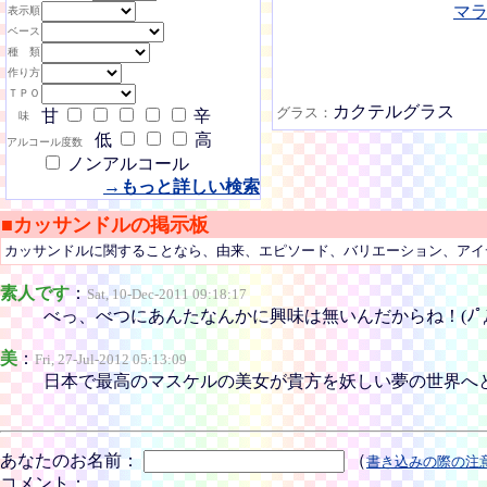
マ
表示順
ベース
種 類
作り方
ＴＰＯ
カクテルグラス
グラス：
甘
辛
味
低
高
アルコール度数
ノンアルコール
→もっと詳しい検索
■カッサンドルの掲示板
カッサンドルに関することなら、由来、エピソード、バリエーション、アイ
素人です
：
Sat, 10-Dec-2011 09:18:17
べっ、べつにあんたなんかに興味は無いんだからね！(ﾉﾟДﾟ)ﾉｼ＄ tt
美
：
Fri, 27-Jul-2012 05:13:09
日本で最高のマスケルの美女が貴方を妖しい夢の世界へと誘います☆-(ゝ
あなたのお名前：
（
書き込みの際の注
コメント：