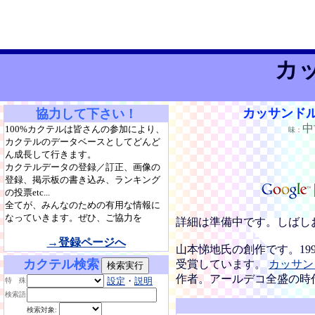
カ
カッサンド
協力して下さい！
100%カクテルは皆さんの参加により、
味：
カクテルのデータベースとしてどんど
ん成長して行きます。
カクテルデータの登録／訂正、画像の
登録、掲示板の書き込み、ランキング
の投票etc...
全てが、みんなのための有用な情報に
なっていきます。ぜひ、ご協力を
詳細は準備中です。しばし
→登録ページへ
山本悌地氏の創作です。19
カクテル検索
受賞しています。
カッサン
作者。アールデコ全盛の時
設定
・
説明
特 殊
検索語
検索対象: