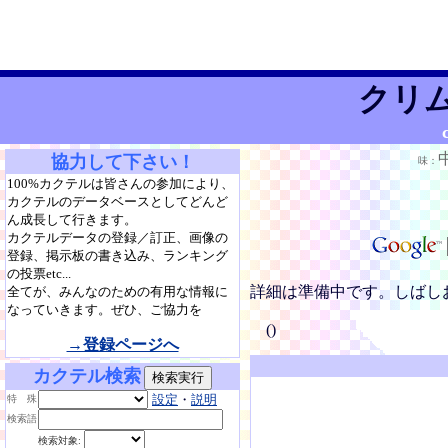
クリ
協力して下さい！
味：
100%カクテルは皆さんの参加により、
カクテルのデータベースとしてどんど
ん成長して行きます。
カクテルデータの登録／訂正、画像の
登録、掲示板の書き込み、ランキング
の投票etc...
詳細は準備中です。しばし
全てが、みんなのための有用な情報に
なっていきます。ぜひ、ご協力を
()
→登録ページへ
カクテル検索
設定
・
説明
特 殊
検索語
検索対象: