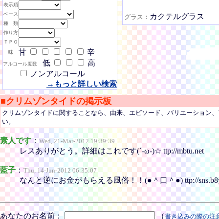
表示順
ベース
カクテルグラス
グラス：
種 類
作り方
ＴＰＯ
甘
辛
味
低
高
アルコール度数
ノンアルコール
→もっと詳しい検索
■クリムゾンタイドの掲示板
クリムゾンタイドに関することなら、由来、エピソード、バリエーション、
い。
素人です
：
Wed, 21-Mar-2012 19:39:39
レスありがとう。詳細はこれです(´-ω-)☆ ttp://mbtu.net
藍子
：
Thu, 14-Jun-2012 06:35:07
なんと逆にお金がもらえる風俗！！(●＾口＾●) ttp://sns.b8y.
あなたのお名前：
（
書き込みの際の注