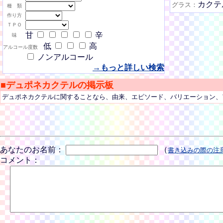
カクテ
グラス：
種 類
作り方
ＴＰＯ
甘
辛
味
低
高
アルコール度数
ノンアルコール
→もっと詳しい検索
■デュポネカクテルの掲示板
デュポネカクテルに関することなら、由来、エピソード、バリエーション、
あなたのお名前：
（
書き込みの際の注
コメント：