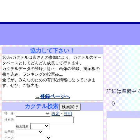
協力して下さい！
100%カクテルは皆さんの参加により、カクテルのデー
タベースとしてどんどん成長して行きます。
カクテルデータの登録／訂正、画像の登録、掲示板の
書き込み、ランキングの投票etc...
全てが、みんなのための有用な情報になっていきま
す。ぜひ、ご協力を
詳細は準備中
→登録ページへ
()
カクテル検索
設定
・
説明
特 殊
検索語
検索対象:
表示順
ベース