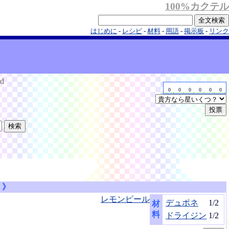
100%カクテル
はじめに
-
レシピ
-
材料
-
用語
-
掲示板
-
リンク
rd
0
0
0
0
0
0
》
レモンピール
デュポネ
1/2
材
料
ドライジン
1/2