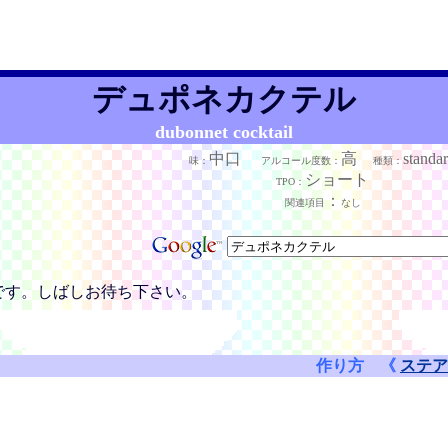
デュポネカクテル
dubonnet cocktail
中口
高
standa
味：
アルコール度数：
種類：
ショート
TPO：
：
関連項目
なし
です。しばしお待ち下さい。
作り方 《
ステア