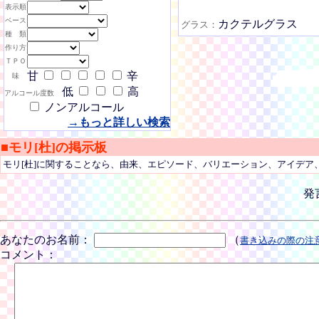
表示順
ベース
カクテルグラス
グラス：
種 類
作り方
ＴＰＯ
甘
辛
味
低
高
アルコール度数
ノンアルコール
→もっと詳しい検索
■モリ[杜]の掲示板
モリ[杜]に関することなら、由来、エピソード、バリエーション、アイデ
発
あなたのお名前：
（
書き込みの際の注
コメント：