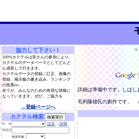
協力して下さい！
味
100%カクテルは皆さんの参加により、
カクテルのデータベースとしてどんど
ん成長して行きます。
カクテルデータの登録／訂正、画像の
登録、掲示板の書き込み、ランキング
の投票etc...
詳細は準備中です。しばし
全てが、みんなのための有用な情報に
なっていきます。ぜひ、ご協力を
毛利隆雄氏の創作です。 (
→登録ページへ
カクテル検索
設定
・
説明
特 殊
検索語
検索対象: