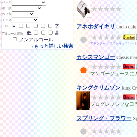
ベース
種 類
作り方
ＴＰＯ
甘
辛
アネホダイキリ
anejo daiq
味
低
高
アルコール度数
ノンアルコール
アネホラム ホワイトキュラソー 
→もっと詳しい検索
カシスマンゴー
Cassis ma
マンゴージュースに
キングクリムゾン
king C
プログレッシブな口
スプリング・フラワー
S