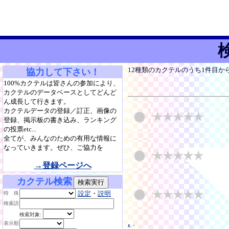
12種類のカクテルのうち1件目か
協力して下さい！
100%カクテルは皆さんの参加により、
カクテルのデータベースとしてどんど
ん成長して行きます。
カクテルデータの登録／訂正、画像の
登録、掲示板の書き込み、ランキング
の投票etc...
全てが、みんなのための有用な情報に
なっていきます。ぜひ、ご協力を
→登録ページへ
カクテル検索
設定
・
説明
特 殊
検索語
検索対象:
.
.
表示順