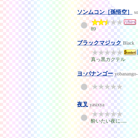
ソンムコン［孫悟空］
s
89
ブラックマジック
Black
真っ黒カクテル
ヨ･バナンゴー
yobanango-
夜叉
yasixya
酔いたい夜に.....