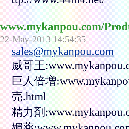
www.mykanpou.com/Pr
22-May-2013 14:54:35
sales@mykanpou.com
威哥王:www.mykanpou.c
巨人倍増:www.mykanpo
売.html
精力剤:www.mykanpou.co
媚薬:www.mykanpou.com/