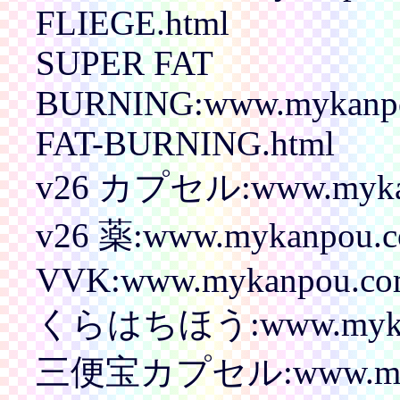
FLIEGE.html
SUPER FAT
BURNING:www.mykanpo
FAT-BURNING.html
v26 カプセル:www.mykanp
v26 薬:www.mykanpou.co
VVK:www.mykanpou.com
くらはちほう:www.mykanp
三便宝カプセル:www.myka