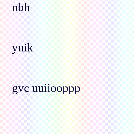
nbh
yuik
gvc uuiiooppp