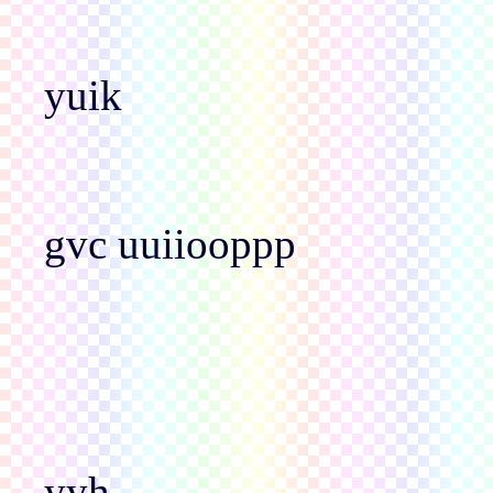
yuik
gvc uuiiooppp
yyh