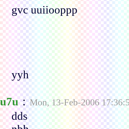
gvc uuiiooppp
yyh
u7u
：
Mon, 13-Feb-2006 17:36:
dds
nbh