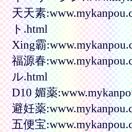
天天素:www.mykanpou
ト.html
Xing霸:www.mykanpou.c
福源春:www.mykanpou
ル.html
D10 媚薬:www.mykanpou.
避妊薬:www.mykanpou.co
五便宝:www.mykanpou.