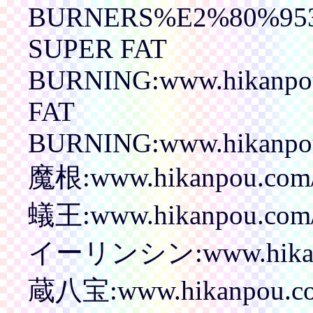
BURNERS%E2%80%953
SUPER FAT
BURNING:www.hikanpo
FAT
BURNING:www.hikanpo
魔根:www.hikanpou.co
蟻王:www.hikanpou.com/
イーリンシン:www.hikanpo
蔵八宝:www.hikanpou.co