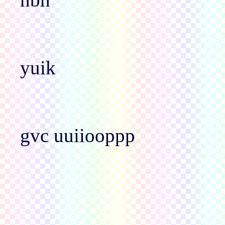
yuik
gvc uuiiooppp