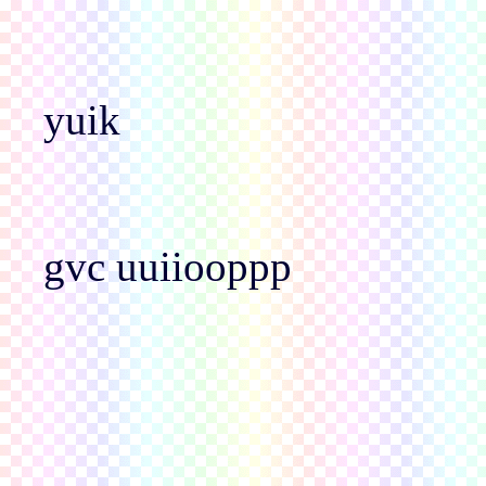
yuik
gvc uuiiooppp