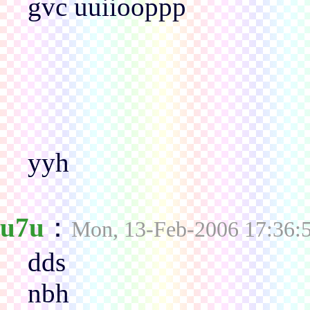
gvc uuiiooppp
yyh
u7u
：
Mon, 13-Feb-2006 17:36:
dds
nbh