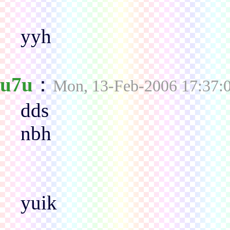
yyh
u7u
：
Mon, 13-Feb-2006 17:37:
dds
nbh
yuik