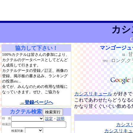
カシ
C
マンゴージュ
協力して下さい！
100%カクテルは皆さんの参加により、
味：
カクテルのデータベースとしてどんど
ロング,ク
TPO：
ん成長して行きます。
カクテルデータの登録／訂正、画像の
登録、掲示板の書き込み、ランキング
の投票etc...
全てが、みんなのための有用な情報に
なっていきます。ぜひ、ご協力を
カシスリキュール
が好きで
これであわせたらどうなる
→登録ページへ
かなり甘くぐいぐい飲める
カクテル検索
設定
・
説明
特 殊
カシス
検索語
カシスリキュ
検索対象: