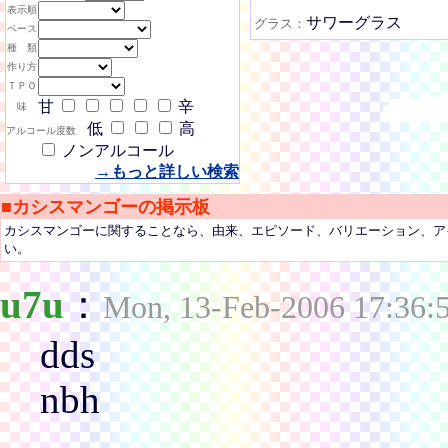
表示順
サワーグラス
グラス：
ベース
種 類
作り方
ＴＰＯ
甘
辛
味
低
高
アルコール度数
ノンアルコール
→もっと詳しい検索
■カシスマンゴーの掲示板
カシスマンゴーに関することなら、由来、エピソード、バリエーション、ア
い。
u7u
：
Mon, 13-Feb-2006 17:36:
dds
nbh