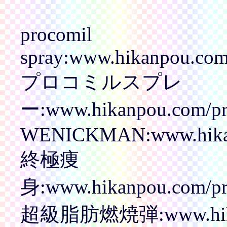
procomil
spray:www.hikanpou.com/
プロコミルスプレ
ー:www.hikanpou.com/pro
WENICKMAN:www.hikan
終極痩
身:www.hikanpou.com/pro
超級脂肪燃焼弾:www.hikanp