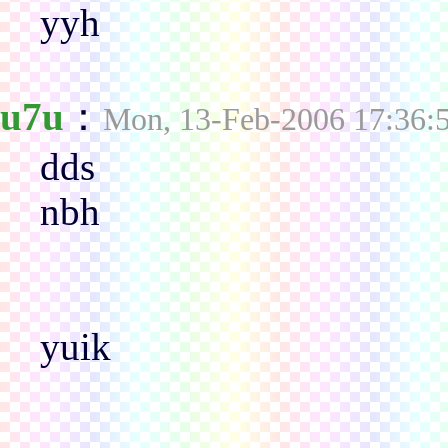
yyh
u7u
：
Mon, 13-Feb-2006 17:36:
dds
nbh
yuik