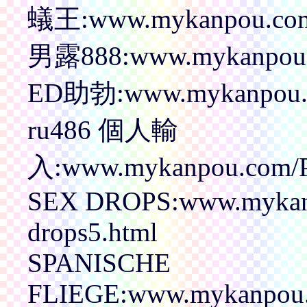
蟻王:www.mykanpou.com
男露888:www.mykanpou.
ED助勃:www.mykanpou.c
ru486 個人輸
入:www.mykanpou.com/P
SEX DROPS:www.mykanp
drops5.html
SPANISCHE
FLIEGE:www.mykanpou.