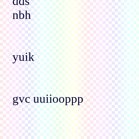
dds
nbh
yuik
gvc uuiiooppp