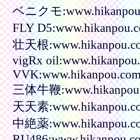
ベニクモ:www.hikanpou.
FLY D5:www.hikanpou.
壮天根:www.hikanpou.co
vigRx oil:www.hikanpou
VVK:www.hikanpou.com/
三体牛鞭:www.hikanpou.
天天素:www.hikanpou.co
中絶薬:www.hikanpou.co
RU486:www.hikanpou.co