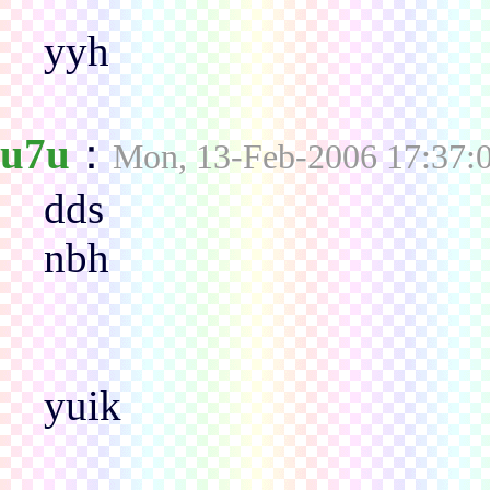
yyh
u7u
：
Mon, 13-Feb-2006 17:37:
dds
nbh
yuik