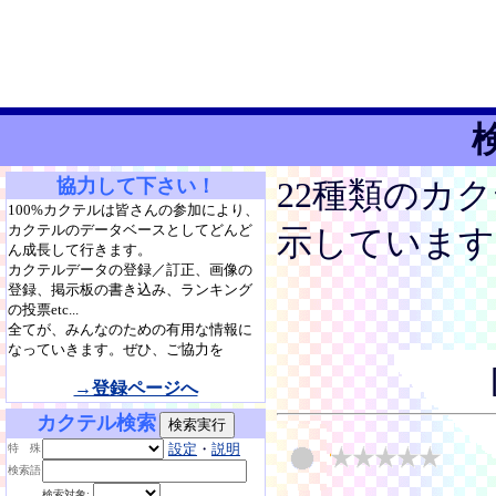
協力して下さい！
22種類のカ
100%カクテルは皆さんの参加により、
カクテルのデータベースとしてどんど
示しています
ん成長して行きます。
カクテルデータの登録／訂正、画像の
登録、掲示板の書き込み、ランキング
の投票etc...
全てが、みんなのための有用な情報に
なっていきます。ぜひ、ご協力を
→登録ページへ
カクテル検索
設定
・
説明
特 殊
検索語
検索対象: