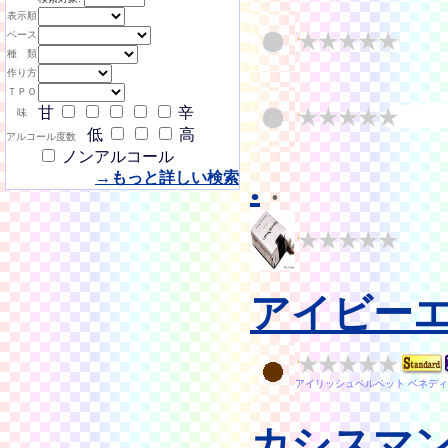
表示順
ベース
種 類
作り方
ＴＰＯ
甘
辛
味
低
高
アルコール度数
ノンアルコール
.
.
→もっと詳しい検索
アイビー
アイリッシュベルベット ベネディ
カシスマ