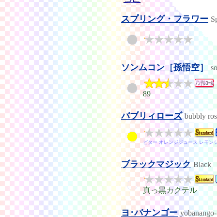
スプリング・フラワー
S
ソンムコン［孫悟空］
s
89
バブリィローズ
bubbly ro
ビター オレンジジュース レモン
ブラックマジック
Black
真っ黒カクテル
ヨ･バナンゴー
yobanango-