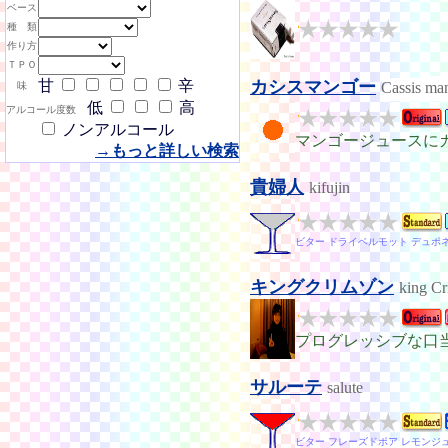
ベース
種 類
作り方
ＴＰＯ
甘
辛
カシスマンゴー
Cassis ma
味
低
高
アルコール度数
ノンアルコール
マンゴージュースに
→もっと詳しい検索
貴婦人
kifujin
ビター ドライベルモット デュポ
キングクリムゾン
king C
プログレッシブな口
サルーテ
salute
ビター フレーズドポア レモンジ