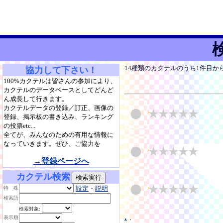
14種類のカクテルのうち1件目か
協力して下さい！
100%カクテルは皆さんの参加により、
カクテルのデータベースとしてどんど
ん成長して行きます。
カクテルデータの登録／訂正、画像の
登録、掲示板の書き込み、ランキング
の投票etc...
全てが、みんなのための有用な情報に
なっていきます。ぜひ、ご協力を
→登録ページへ
カクテル検索
設定
・
説明
特 殊
検索語
検索対象:
.
.
表示順