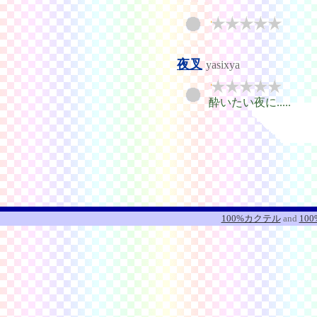
夜叉
yasixya
酔いたい夜に.....
100%カクテル
and
10