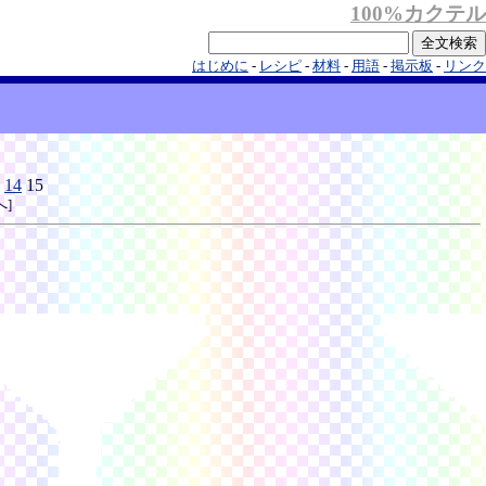
100%カクテル
はじめに
-
レシピ
-
材料
-
用語
-
掲示板
-
リンク
14
15
へ]