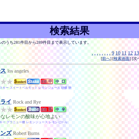
検索結果
ルのうち281件目から289件目まで表示しています。
.
.
.
.
.
.
.
.
9
10
11
12
13
[
前へ
] [
検索画面
] [次
ルス
los angeles
スキー スイートベルモット レモンジュース 砂糖 卵
ドライ
Rock and Rye
かなレモンの酸味が心地よい
キー グラニュー糖 レモンジュース レモンピール
ーンズ
Robert Burns