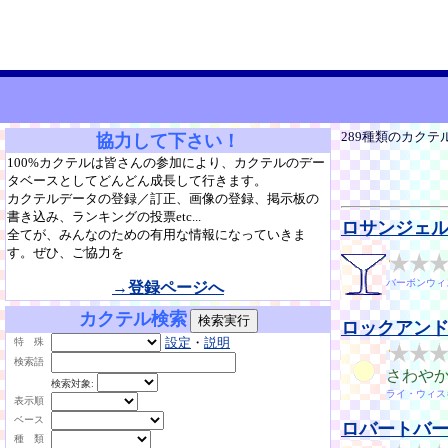
289種類のカクテ
協力して下さい！
100%カクテルは皆さんの参加により、カクテルのデー
タベースとしてどんどん成長して行きます。
カクテルデータの登録／訂正、画像の登録、掲示板の
書き込み、ランキングの投票etc...
ロサンジェ
全てが、みんなのための有用な情報になっていきま
す。ぜひ、ご協力を
バーボンウィ
→登録ページへ
カクテル検索
ロックアン
設定
・
説明
特 殊
検索語
さわや
検索対象:
ライ・ウィス
表示順
ベース
ロバートバ
種 類