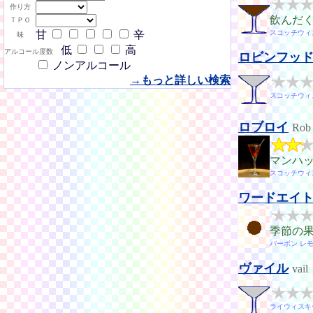
作り方
飲んだ
ＴＰＯ
甘
辛
スコッチウィ
味
低
高
アルコール度数
ロビンフッ
ノンアルコール
→もっと詳しい検索
スコッチウィ
ロブロイ
Rob
マンハ
スコッチウィ
ワードエイ
季節の
バーボン レ
ヴァイル
vail
ライウィスキ