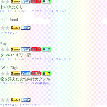
くれの女たらし
スキー スィート・ベルモット アロマチック・ビターズ ぺルノー
ド
robin hood
スキー キナリレ
 Roy
ッタンのイギリス版
スキー スィート・ベルモット アロマチック・ビターズ レッド・チェリー
ト
Ward Eight
果物を添えた女性向けカクテル
モンジュース グレナデンシロップ 粉砂糖 炭酸水
ー ドライベルモット ベネディクティン