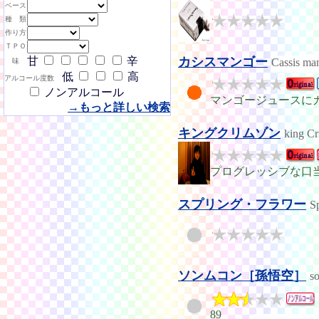
ベース
種 類
作り方
ＴＰＯ
甘
辛
カシスマンゴー
Cassis ma
味
低
高
アルコール度数
ノンアルコール
マンゴージュースに
→もっと詳しい検索
キングクリムゾン
king C
プログレッシブな口
スプリング・フラワー
S
ソンムコン［孫悟空］
s
89