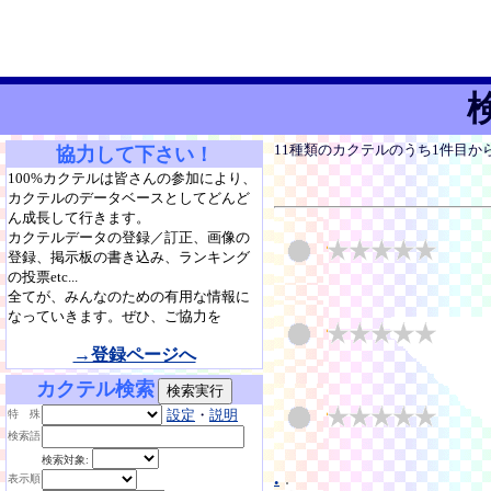
11種類のカクテルのうち1件目か
協力して下さい！
100%カクテルは皆さんの参加により、
カクテルのデータベースとしてどんど
ん成長して行きます。
カクテルデータの登録／訂正、画像の
登録、掲示板の書き込み、ランキング
の投票etc...
全てが、みんなのための有用な情報に
なっていきます。ぜひ、ご協力を
→登録ページへ
カクテル検索
設定
・
説明
特 殊
検索語
検索対象:
.
.
表示順