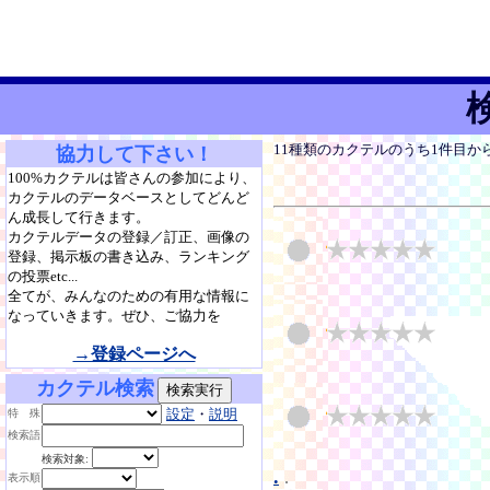
11種類のカクテルのうち1件目か
協力して下さい！
100%カクテルは皆さんの参加により、
カクテルのデータベースとしてどんど
ん成長して行きます。
カクテルデータの登録／訂正、画像の
登録、掲示板の書き込み、ランキング
の投票etc...
全てが、みんなのための有用な情報に
なっていきます。ぜひ、ご協力を
→登録ページへ
カクテル検索
設定
・
説明
特 殊
検索語
検索対象:
.
.
表示順