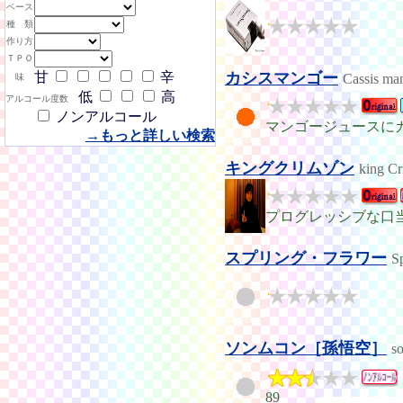
ベース
種 類
作り方
ＴＰＯ
甘
辛
カシスマンゴー
Cassis ma
味
低
高
アルコール度数
ノンアルコール
マンゴージュースに
→もっと詳しい検索
キングクリムゾン
king C
プログレッシブな口
スプリング・フラワー
S
ソンムコン［孫悟空］
s
89