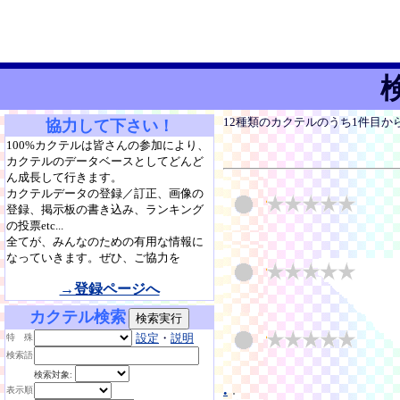
12種類のカクテルのうち1件目か
協力して下さい！
100%カクテルは皆さんの参加により、
カクテルのデータベースとしてどんど
ん成長して行きます。
カクテルデータの登録／訂正、画像の
登録、掲示板の書き込み、ランキング
の投票etc...
全てが、みんなのための有用な情報に
なっていきます。ぜひ、ご協力を
→登録ページへ
カクテル検索
設定
・
説明
特 殊
検索語
検索対象:
.
.
表示順