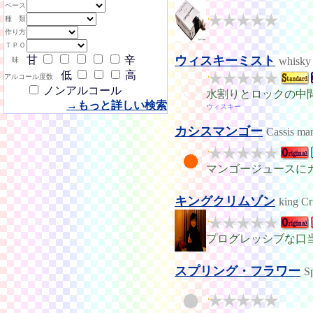
ベース
種 類
作り方
ＴＰＯ
甘
辛
ウィスキーミスト
whisky 
味
低
高
アルコール度数
ノンアルコール
水割りとロックの中
→もっと詳しい検索
ウィスキー
カシスマンゴー
Cassis ma
マンゴージュースに
キングクリムゾン
king C
プログレッシブな口
スプリング・フラワー
S