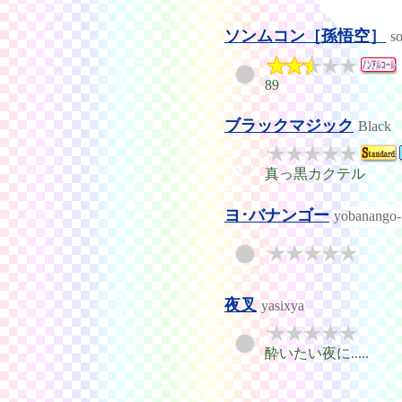
ソンムコン［孫悟空］
s
89
ブラックマジック
Black
真っ黒カクテル
ヨ･バナンゴー
yobanango-
夜叉
yasixya
酔いたい夜に.....