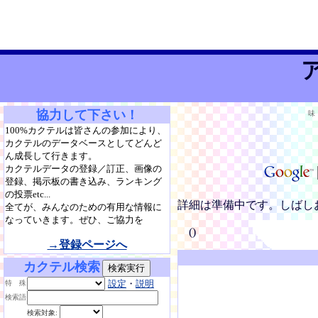
協力して下さい！
味
100%カクテルは皆さんの参加により、
カクテルのデータベースとしてどんど
ん成長して行きます。
カクテルデータの登録／訂正、画像の
登録、掲示板の書き込み、ランキング
の投票etc...
詳細は準備中です。しばし
全てが、みんなのための有用な情報に
なっていきます。ぜひ、ご協力を
()
→登録ページへ
カクテル検索
設定
・
説明
特 殊
検索語
検索対象: