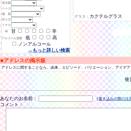
表示順
ベース
種 類
カクテルグラス
グラス：
作り方
ＴＰＯ
甘
辛
味
低
高
アルコール度数
ノンアルコール
→もっと詳しい検索
■アドレスの掲示板
アドレスに関することなら、由来、エピソード、バリエーション、アイデア
発
あなたのお名前：
（
書き込みの際の注
コメント：