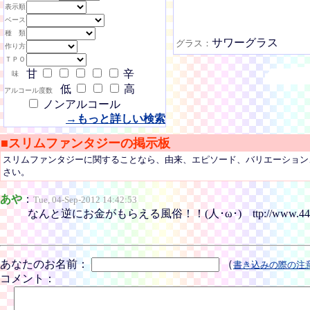
表示順
ベース
種 類
サワーグラス
グラス：
作り方
ＴＰＯ
甘
辛
味
低
高
アルコール度数
ノンアルコール
→もっと詳しい検索
■スリムファンタジーの掲示板
スリムファンタジーに関することなら、由来、エピソード、バリエーション
さい。
あや
：
Tue, 04-Sep-2012 14:42:53
なんと逆にお金がもらえる風俗！！(人･ω･) ttp://www.44m4
あなたのお名前：
（
書き込みの際の注
コメント：