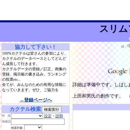
スリム
協力して下さい！
味：
100%カクテルは皆さんの参加により、
カクテルのデータベースとしてどんど
ん成長して行きます。
カクテルデータの登録／訂正、画像の
登録、掲示板の書き込み、ランキング
の投票etc...
詳細は準備中です。しばし
全てが、みんなのための有用な情報に
なっていきます。ぜひ、ご協力を
上田和男氏の創作です。 (
→登録ページへ
カクテル検索
設定
・
説明
特 殊
検索語
検索対象: