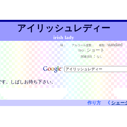
アイリッシュレディー
irish lady
standard
味：
アルコール度数：
種類：
ショート
TPO：
：
関連項目
なし
です。しばしお待ち下さい。
作り方 《
シェー