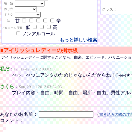
種 類
グラス：
作り方
ＴＰＯ
甘
辛
味
低
高
アルコール度数
ノンアルコール
→もっと詳しい検索
■アイリッシュレディーの掲示板
アイリッシュレディーに関することなら、由来、エピソード、バリエーショ
私だ
：
Fri, 17-Feb-2012 03:02:38
べっ、べつにアンタのためじゃないんだからね！(´-ω-)★ ttp://w
さくら
：
Sun, 29-Jul-2012 03:24:03
プレイ内容：自由。時間：自由。場所：自由。男性アルバイト募集中(*´
あなたのお名前：
（
書き込みの際の注
コメント：