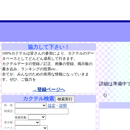
協力して下さい！
100%カクテルは皆さんの参加により、カクテルのデー
タベースとしてどんどん成長して行きます。
カクテルデータの登録／訂正、画像の登録、掲示板の
書き込み、ランキングの投票etc...
全てが、みんなのための有用な情報になっていきま
す。ぜひ、ご協力を
詳細は準備中
→登録ページへ
()
カクテル検索
設定
・
説明
特 殊
検索語
検索対象:
表示順
ベース