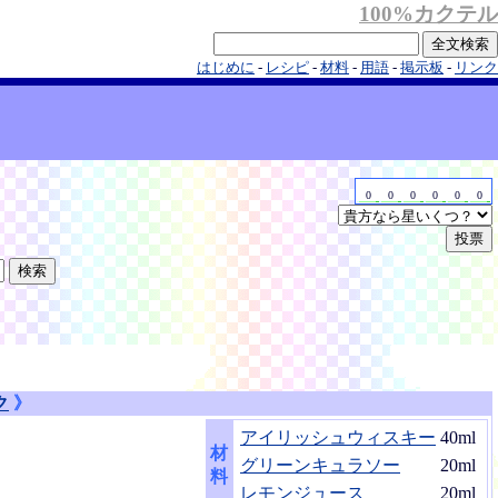
100%カクテル
はじめに
-
レシピ
-
材料
-
用語
-
掲示板
-
リンク
0
0
0
0
0
0
ク
》
アイリッシュウィスキー
40ml
材
グリーンキュラソー
20ml
料
レモンジュース
20ml