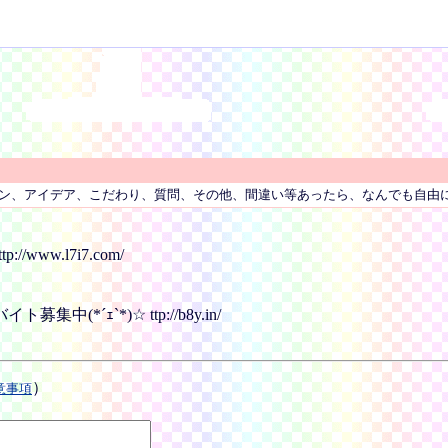
ン、アイデア、こだわり、質問、その他、間違い等あったら、なんでも自由
ww.l7i7.com/
ｪ`*)☆ ttp://b8y.in/
）
意事項