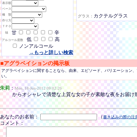
表示順
ベース
種 類
カクテルグラス
グラス：
作り方
ＴＰＯ
甘
辛
味
低
高
アルコール度数
ノンアルコール
→もっと詳しい検索
■アグラベイションの掲示板
アグラベイションに関することなら、由来、エピソード、バリエーション、
い。
朱莉
：
Mon, 18-Jun-2012 09:02:26
からオシャレで清楚な上質な女の子が素敵な夜をお届け致しますm(_ _
あなたのお名前：
（
書き込みの際の注
コメント：