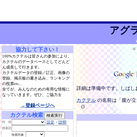
アグ
協力して下さい！
味
100%カクテルは皆さんの参加により、
カクテルのデータベースとしてどんど
ん成長して行きます。
カクテルデータの登録／訂正、画像の
登録、掲示板の書き込み、ランキング
の投票etc...
詳細は準備中です。しばし
全てが、みんなのための有用な情報に
なっていきます。ぜひ、ご協力を
カクテル
の名前は「腹が立
→登録ページへ
()
カクテル検索
設定
・
説明
特 殊
検索語
検索対象: