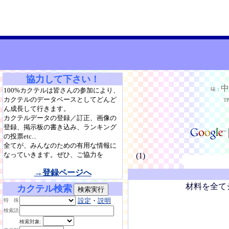
協力して下さい！
100%カクテルは皆さんの参加により、
味：
カクテルのデータベースとしてどんど
T
ん成長して行きます。
カクテルデータの登録／訂正、画像の
登録、掲示板の書き込み、ランキング
の投票etc...
全てが、みんなのための有用な情報に
なっていきます。ぜひ、ご協力を
(1)
→登録ページへ
材料を全て
カクテル検索
設定
・
説明
特 殊
検索語
検索対象: