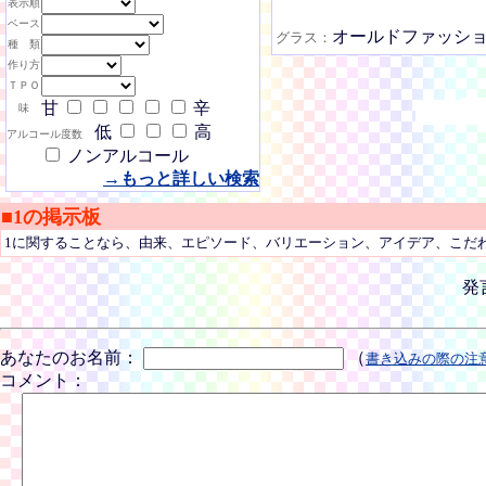
表示順
ベース
オールドファッシ
グラス：
種 類
作り方
ＴＰＯ
甘
辛
味
低
高
アルコール度数
ノンアルコール
→もっと詳しい検索
■1の掲示板
1に関することなら、由来、エピソード、バリエーション、アイデア、こだ
発
あなたのお名前：
（
書き込みの際の注
コメント：