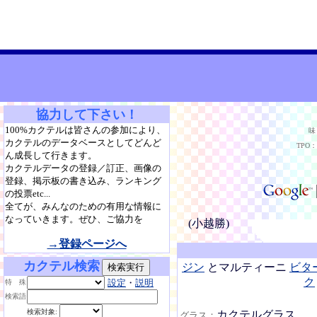
協力して下さい！
100%カクテルは皆さんの参加により、
味
カクテルのデータベースとしてどんど
TPO：
ん成長して行きます。
カクテルデータの登録／訂正、画像の
登録、掲示板の書き込み、ランキング
の投票etc...
全てが、みんなのための有用な情報に
なっていきます。ぜひ、ご協力を
(小越勝)
→登録ページへ
カクテル検索
ジン
とマルティーニ
ビタ
ク
設定
・
説明
特 殊
検索語
検索対象:
カクテルグラス
グラス：