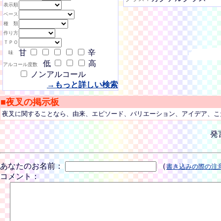
表示順
ベース
種 類
作り方
ＴＰＯ
甘
辛
味
低
高
アルコール度数
ノンアルコール
→もっと詳しい検索
■夜叉の掲示板
夜叉に関することなら、由来、エピソード、バリエーション、アイデア、こ
発
あなたのお名前：
（
書き込みの際の注
コメント：