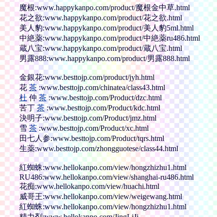
魔根:www.happykanpo.com/product/魔根金中草.html
花之欲:www.happykanpo.com/product/花之欲.html
美人豹:www.happykanpo.com/product/美人豹5ml.html
中絶薬:www.happykanpo.com/product/中絶薬ru486.html
蔵八宝:www.happykanpo.com/product/蔵八宝.html
男露888:www.happykanpo.com/product/男露888.html
金銀花:www.besttojp.com/product/jyh.html
花
茶
:www.besttojp.com/chinatea/class43.html
杜
仲
茶
:www.besttojp.com/Product/dzc.html
苦丁
茶
:www.besttojp.com/Product/kdc.html
決明子:www.besttojp.com/Product/jmz.html
雪
茶
:www.besttojp.com/Product/xc.html
田七人参:www.besttojp.com/Product/tqrs.html
生薬:www.besttojp.com/zhongguotese/class44.html
紅蜘蛛:www.hellokanpo.com/view/hongzhizhu1.html
RU486:www.hellokanpo.com/view/shanghai-ru486.html
花痴:www.hellokanpo.com/view/huachi.html
威哥王:www.hellokanpo.com/view/weigewang.html
紅蜘蛛:www.hellokanpo.com/view/hongzhizhu1.html
精力剤:www.hellokanpo.com/JingLiJi