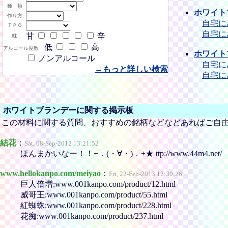
種 類
ホワイト
作り方
自宅に
ＴＰＯ
自宅に
甘
辛
味
低
高
アルコール度数
ホワイト
ノンアルコール
自宅に
→もっと詳しい検索
自宅に
ホワイトブランデーに関する掲示板
この材料に関する質問、おすすめの銘柄などなどあればご自
結花
：
Sat, 08-Sep-2012 13:21:52
ほんまかいなー！！+．(・∀・)．+★ ttp://www.44m4.net/
www.hellokanpo.com/meiyao
：
Fri, 22-Feb-2013 12:30:26
巨人倍増:www.001kanpo.com/product/12.html
威哥王:www.001kanpo.com/product/55.html
紅蜘蛛:www.001kanpo.com/product/228.html
花痴:www.001kanpo.com/product/237.html