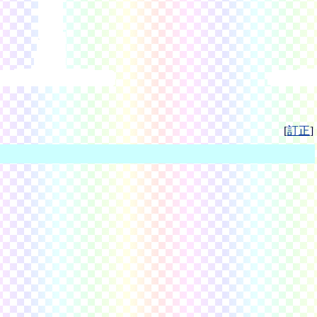
[
訂正
]