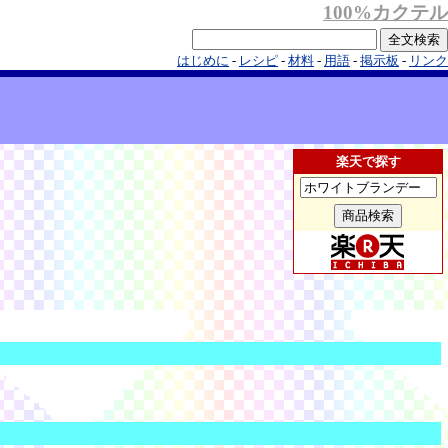
100%カクテル
はじめに
-
レシピ
-
材料
-
用語
-
掲示板
-
リンク
楽天で探す