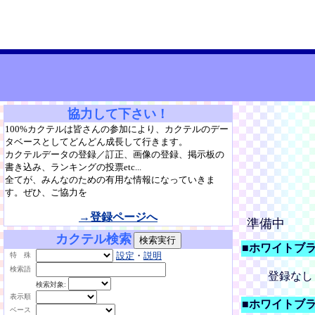
協力して下さい！
100%カクテルは皆さんの参加により、カクテルのデー
タベースとしてどんどん成長して行きます。
カクテルデータの登録／訂正、画像の登録、掲示板の
書き込み、ランキングの投票etc...
全てが、みんなのための有用な情報になっていきま
す。ぜひ、ご協力を
→登録ページへ
準備中
カクテル検索
■ホワイトブ
設定
・
説明
特 殊
検索語
登録なし
検索対象:
表示順
■ホワイトブ
ベース