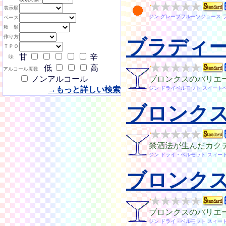
表示順
ジン グレープフルーツジュース 
ベース
種 類
作り方
ブラディ
ＴＰＯ
甘
辛
味
低
高
アルコール度数
ノンアルコール
ブロンクスのバリエ
→もっと詳しい検索
ジン ドライベルモット スイート
ブロンク
禁酒法が生んだカク
ジン ドライ・ベルモット スィー
ブロンク
ブロンクスのバリエ
ジン ドライ・ベルモット スィー