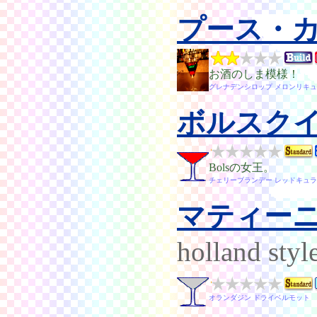
プース・
お酒のしま模様！
グレナデンシロップ メロンリキュ
ボルスク
Bolsの女王。
チェリーブランデー レッドキュラ
マティー
holland styl
オランダジン ドライベルモット