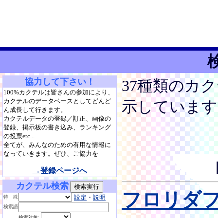
協力して下さい！
37種類のカ
100%カクテルは皆さんの参加により、
カクテルのデータベースとしてどんど
示しています
ん成長して行きます。
カクテルデータの登録／訂正、画像の
登録、掲示板の書き込み、ランキング
の投票etc...
全てが、みんなのための有用な情報に
なっていきます。ぜひ、ご協力を
→登録ページへ
カクテル検索
フロリダ
設定
・
説明
特 殊
検索語
検索対象: