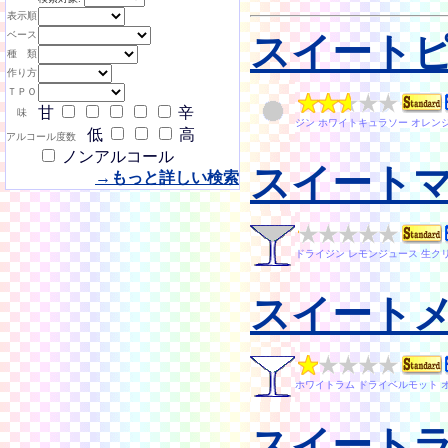
表示順
ベース
スイート
種 類
作り方
ＴＰＯ
甘
辛
味
ジン ホワイトキュラソー オレン
低
高
アルコール度数
ノンアルコール
スイート
→もっと詳しい検索
ドライジン レモンジュース 生ク
スイート
ホワイトラム ドライベルモット 
スイート