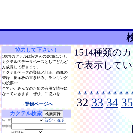
協力して下さい！
1514種類の
100%カクテルは皆さんの参加により、
カクテルのデータベースとしてどんど
で表示してい
ん成長して行きます。
カクテルデータの登録／訂正、画像の
登録、掲示板の書き込み、ランキング
の投票etc...
.
.
.
.
.
.
.
.
.
全てが、みんなのための有用な情報に
なっていきます。ぜひ、ご協力を
32
33
34
35
→登録ページへ
カクテル検索
設定
・
説明
特 殊
検索語
検索対象: