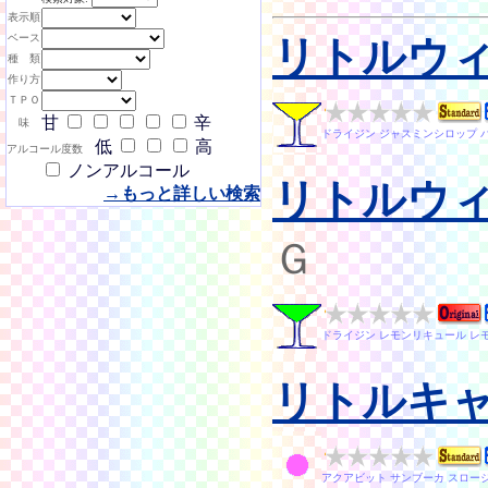
表示順
ベース
リトルウ
種 類
作り方
ＴＰＯ
甘
辛
味
ドライジン ジャスミンシロップ 
低
高
アルコール度数
ノンアルコール
リトルウ
→もっと詳しい検索
Ｇ
ドライジン レモンリキュール レ
リトルキ
アクアビット サンブーカ スロー