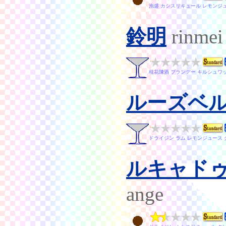
泡盛 カシスリキュール レモンジ
鈴明
rinmei
桂花陳酒 ブランデー キルシュワ
ルーズベ
ドライジン ラム レモンジュース
ルキャド
ange