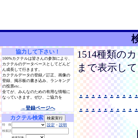
協力して下さい！
1514種類の
100%カクテルは皆さんの参加により、
カクテルのデータベースとしてどんど
まで表示して
ん成長して行きます。
カクテルデータの登録／訂正、画像の
登録、掲示板の書き込み、ランキング
の投票etc...
.
.
.
.
.
.
.
.
.
.
全てが、みんなのための有用な情報に
なっていきます。ぜひ、ご協力を
.
.
.
.
.
.
.
.
.
.
→登録ページへ
カクテル検索
設定
・
説明
特 殊
検索語
検索対象: