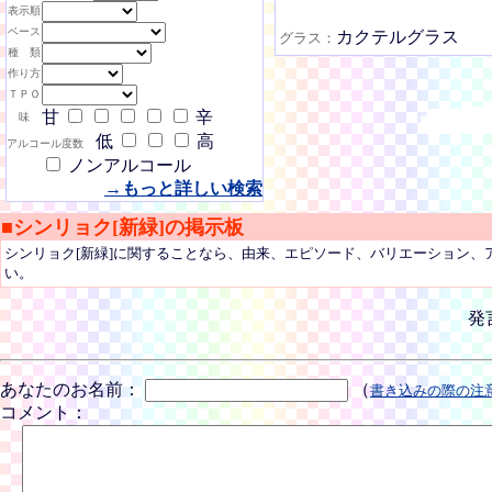
表示順
ベース
カクテルグラス
グラス：
種 類
作り方
ＴＰＯ
甘
辛
味
低
高
アルコール度数
ノンアルコール
→もっと詳しい検索
■シンリョク[新緑]の掲示板
シンリョク[新緑]に関することなら、由来、エピソード、バリエーション
い。
発
あなたのお名前：
（
書き込みの際の注
コメント：