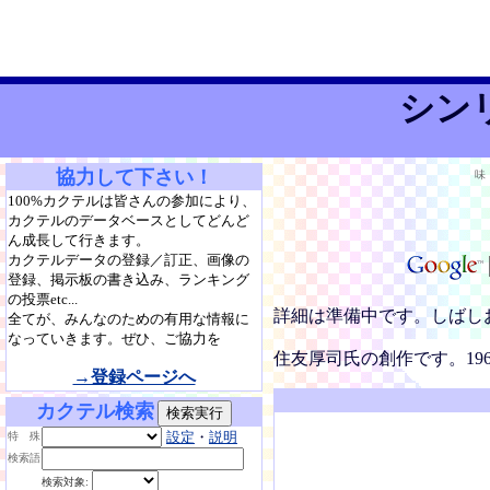
シン
協力して下さい！
味
100%カクテルは皆さんの参加により、
カクテルのデータベースとしてどんど
ん成長して行きます。
カクテルデータの登録／訂正、画像の
登録、掲示板の書き込み、ランキング
の投票etc...
詳細は準備中です。しばし
全てが、みんなのための有用な情報に
なっていきます。ぜひ、ご協力を
住友厚司氏の創作です。19
→登録ページへ
カクテル検索
設定
・
説明
特 殊
検索語
検索対象: