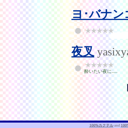
ヨ･バナン
夜叉
yasixy
酔いたい夜に.....
100%カクテル
and
10