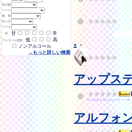
表示順
ベース
種 類
作り方
ＴＰＯ
甘
辛
味
.
.
低
高
アルコール度数
ノンアルコール
→もっと詳しい検索
アップス
デュポネ レモンジュース ソーダ
アルフォ