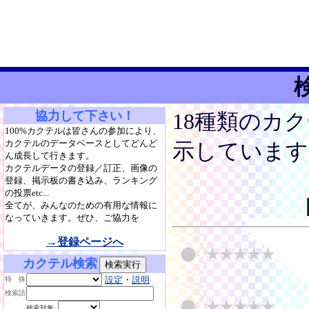
協力して下さい！
18種類のカ
100%カクテルは皆さんの参加により、
カクテルのデータベースとしてどんど
示しています
ん成長して行きます。
カクテルデータの登録／訂正、画像の
登録、掲示板の書き込み、ランキング
の投票etc...
全てが、みんなのための有用な情報に
なっていきます。ぜひ、ご協力を
→登録ページへ
カクテル検索
設定
・
説明
特 殊
検索語
検索対象: