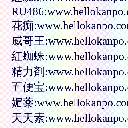
RU486:www.hellokanpo.c
花痴:www.hellokanpo.com
威哥王:www.hellokanpo.c
紅蜘蛛:www.hellokanpo.c
精力剤:www.hellokanpo.c
五便宝:www.hellokanpo.co
媚薬:www.hellokanpo.co
天天素:www.hellokanpo.co