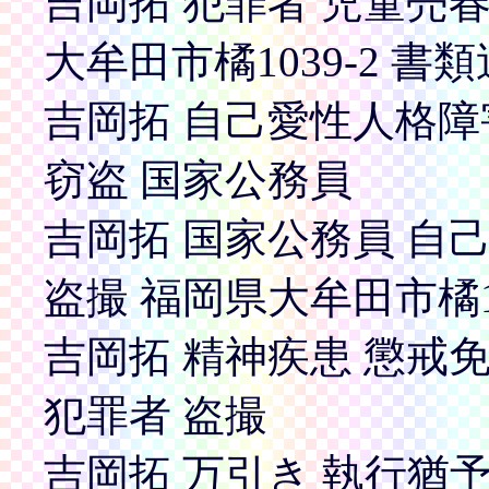
吉岡拓 犯罪者 児童売春
大牟田市橘1039-2 書
吉岡拓 自己愛性人格障
窃盗 国家公務員
吉岡拓 国家公務員 自
盗撮 福岡県大牟田市橘10
吉岡拓 精神疾患 懲戒免
犯罪者 盗撮
吉岡拓 万引き 執行猶予