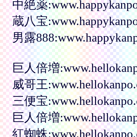
中絶薬:www.happykanpo.
蔵八宝:www.happykanpo.
男露888:www.happykanpo
巨人倍増:www.hellokanpo.
威哥王:www.hellokanpo.c
三便宝:www.hellokanpo.co
巨人倍増:www.hellokanpo.
紅蜘蛛:www.hellokanpo.c