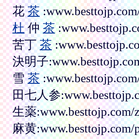
花
茶
:www.besttojp.com/
杜
仲
茶
:www.besttojp.c
苦丁
茶
:www.besttojp.c
決明子:www.besttojp.com/
雪
茶
:www.besttojp.com/
田七人参:www.besttojp.com
生薬:www.besttojp.com/zh
麻黄:www.besttojp.com/p