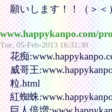
願いします！！（＞＜
www.happykanpo.com/
Tue, 05-Feb-2013 16:31:30
花痴:www.happykanpo.co
威哥王:www.happykanp
粒.html
紅蜘蛛:www.happykanpo.
巨人倍増:www.happykanp