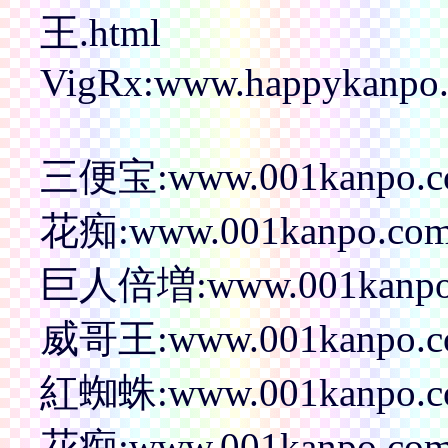
王.html
VigRx:www.happykanpo.c
三便宝:www.001kanpo.com
花痴:www.001kanpo.com/p
巨人倍増:www.001kanpo.c
威哥王:www.001kanpo.com
紅蜘蛛:www.001kanpo.com
花痴:www.001kanpo.com/p