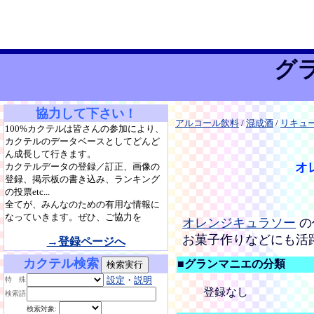
グ
協力して下さい！
アルコール飲料
/
混成酒
/
リキュ
100%カクテルは皆さんの参加により、
カクテルのデータベースとしてどんど
ん成長して行きます。
オ
カクテルデータの登録／訂正、画像の
登録、掲示板の書き込み、ランキング
の投票etc...
全てが、みんなのための有用な情報に
なっていきます。ぜひ、ご協力を
オレンジキュラソー
の
お菓子作りなどにも活
→登録ページへ
カクテル検索
■グランマニエの分類
設定
・
説明
特 殊
登録なし
検索語
検索対象: