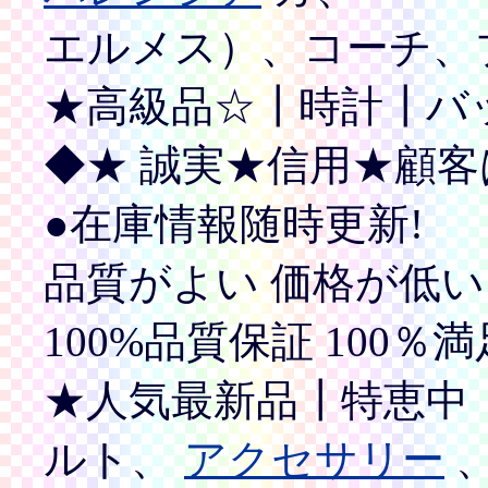
エルメス）、コーチ、
★高級品☆┃時計┃バ
◆★ 誠実★信用★顧客
●在庫情報随時更新!
品質がよい 価格が低い
100%品質保証 100％
★人気最新品┃特恵中
ルト、
アクセサリー