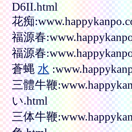
D6II.html
花痴:www.happykanpo.co
福源春:www.happykanpo.
福源春:www.happykanpo
蒼蝿
水
:www.happykanp
三體牛鞭:www.happykan
い.html
三体牛鞭:www.happykan