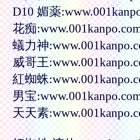
D10 媚薬:www.001kanpo.c
花痴:www.001kanpo.com/p
蟻力神:www.001kanpo.com
威哥王:www.001kanpo.com
紅蜘蛛:www.001kanpo.com
男宝:www.001kanpo.com/p
天天素:www.001kanpo.com