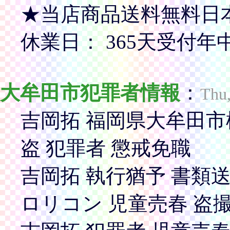
★当店商品送料無料日
休業日： 365天受付年
大牟田市犯罪者情報
：
Thu,
吉岡拓 福岡県大牟田市橘1
盗 犯罪者 懲戒免職
吉岡拓 執行猶予 書類
ロリコン 児童売春 盗