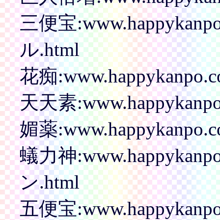
三便宝:www.happykanp
ル.html
花痴:www.happykanpo.co
天天素:www.happykanpo.
媚薬:www.happykanpo.co
蟻力神:www.happykanp
ン.html
五便宝:www.happykanpo.