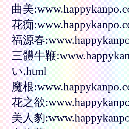
曲美:www.happykanpo.c
花痴:www.happykanpo.co
福源春:www.happykanpo.
三體牛鞭:www.happykan
い.html
魔根:www.happykanpo.
花之欲:www.happykanpo.
美人豹:www.happykanpo.