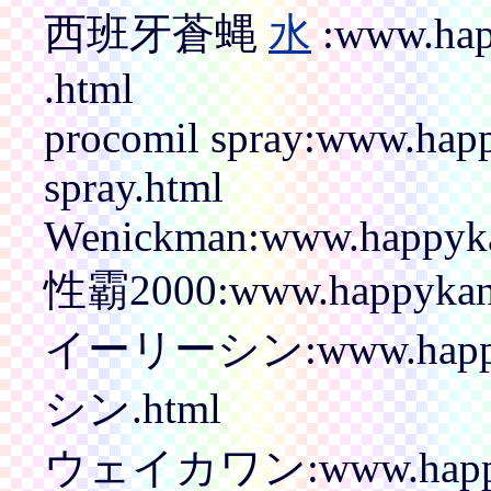
西班牙蒼蝿
水
:www.hap
.html
procomil spray:www.hap
spray.html
Wenickman:www.happyka
性霸2000:www.happykanp
イーリーシン:www.happyk
シン.html
ウェイカワン:www.happyk