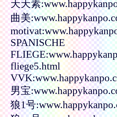
天天素:www.happykanpo.
曲美:www.happykanpo.c
motivat:www.happykanpo
SPANISCHE
FLIEGE:www.happykanpo.
fliege5.html
VVK:www.happykanpo.co
男宝:www.happykanpo.c
狼1号:www.happykanpo.