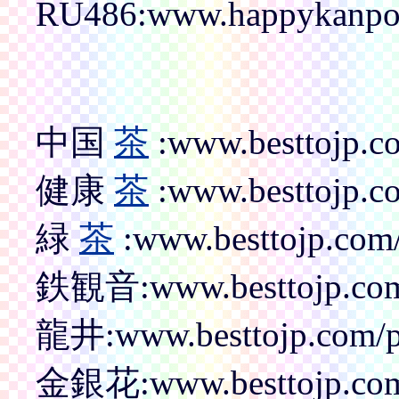
RU486:www.happykanpo
中国
茶
:www.besttojp.co
健康
茶
:www.besttojp.co
緑
茶
:www.besttojp.com/
鉄観音:www.besttojp.com/
龍井:www.besttojp.com/pr
金銀花:www.besttojp.com/