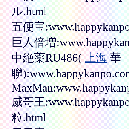
ル.html
五便宝:www.happykanpo.
巨人倍増:www.happykanp
中絶薬RU486(
上海
華
聯):www.happykanpo.com
MaxMan:www.happykanp
威哥王:www.happykanp
粒.html