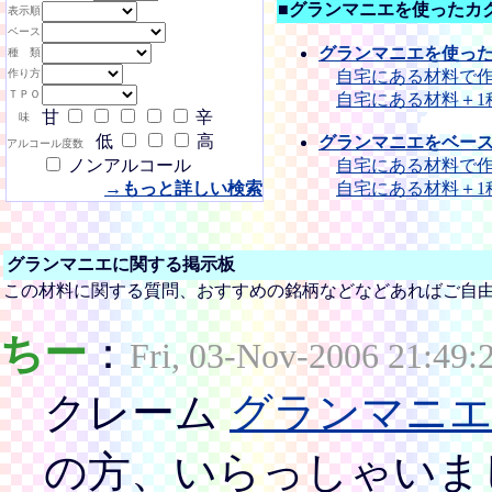
■グランマニエを使ったカ
表示順
ベース
グランマニエを使っ
種 類
作り方
自宅にある材料で作
ＴＰＯ
自宅にある材料＋1
甘
辛
味
低
高
グランマニエをベー
アルコール度数
ノンアルコール
自宅にある材料で作
→もっと詳しい検索
自宅にある材料＋1
グランマニエに関する掲示板
この材料に関する質問、おすすめの銘柄などなどあればご自
ちー
：
Fri, 03-Nov-2006 21:49:
クレーム
グランマニ
の方、いらっしゃいま