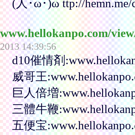
(人･ω･)ω ttp://hemn.me
www.hellokanpo.com/view
2013 14:39:56
d10催情剤:www.hellokanp
威哥王:www.hellokanpo.c
巨人倍増:www.hellokanpo.
三體牛鞭:www.hellokanpo.c
五便宝:www.hellokanpo.co