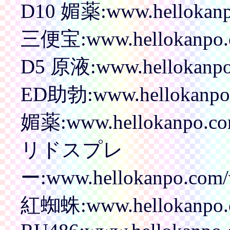
D10 媚薬:www.hellokanpo
三便宝:www.hellokanpo.co
D5 原液:www.hellokanpo.
ED助勃:www.hellokanpo
媚薬:www.hellokanpo.co
リドスプレ
ー:www.hellokanpo.com/v
紅蜘蛛:www.hellokanpo.co