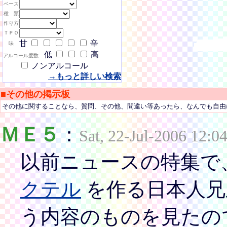
ベース
種 類
作り方
ＴＰＯ
甘
辛
味
低
高
アルコール度数
ノンアルコール
→もっと詳しい検索
■その他の掲示板
その他に関することなら、質問、その他、間違い等あったら、なんでも自由
ＭＥ５
：
Sat, 22-Jul-2006 12:0
以前ニュースの特集で
クテル
を作る日本人兄
う内容のものを見たの