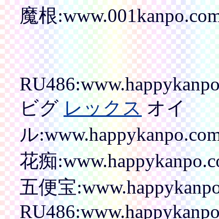
魔根:www.001kanpo.com/p
RU486:www.happykanpo.
ビグ
レックス
オイ
ル:www.happykanpo.com/
花痴:www.happykanpo.co
五便宝:www.happykanpo.
RU486:www.happykanpo.