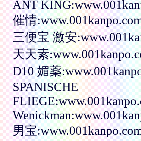
ANT KING:www.001kanpo
催情:www.001kanpo.com/p
三便宝 激安:www.001kanpo
天天素:www.001kanpo.com
D10 媚薬:www.001kanpo.c
SPANISCHE
FLIEGE:www.001kanpo.c
Wenickman:www.001kanp
男宝:www.001kanpo.com/p