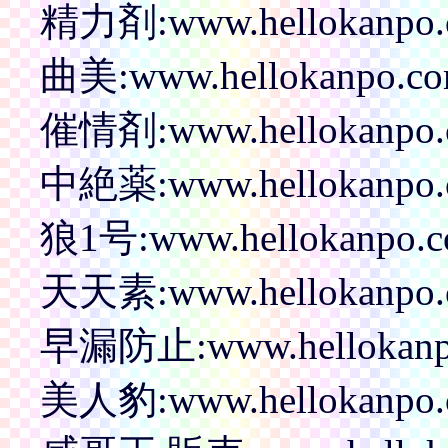
精力剤:www.hellokanpo.c
曲美:www.hellokanpo.com
催情剤:www.hellokanpo.c
中絶薬:www.hellokanpo.c
狼1号:www.hellokanpo.co
天天素:www.hellokanpo.co
早漏防止:www.hellokanpo.c
美人豹:www.hellokanpo.c