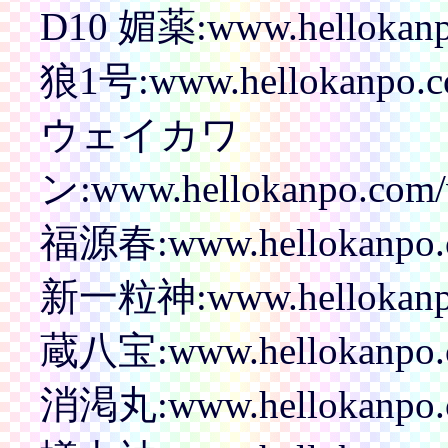
D10 媚薬:www.hellokanpo
狼1号:www.hellokanpo.co
ウェイカワ
ン:www.hellokanpo.com/
福源春:www.hellokanpo.c
新一粒神:www.hellokanpo.c
蔵八宝:www.hellokanpo.c
消渇丸:www.hellokanpo.c