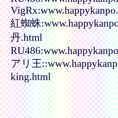
VigRx:www.happykanpo.c
紅蜘蛛:www.happykanp
丹.html
RU486:www.happykanpo.
アリ王::www.happykanpo
king.html