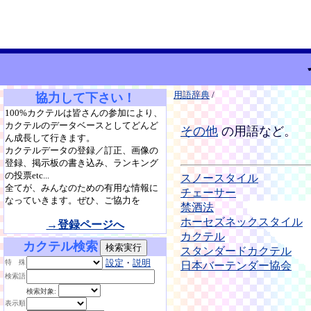
用語辞典
/
協力して下さい！
100%カクテルは皆さんの参加により、
カクテルのデータベースとしてどんど
その他
の用語など。
ん成長して行きます。
カクテルデータの登録／訂正、画像の
登録、掲示板の書き込み、ランキング
の投票etc...
スノースタイル
全てが、みんなのための有用な情報に
チェーサー
なっていきます。ぜひ、ご協力を
禁酒法
ホーセズネックスタイル
→登録ページへ
カクテル
カクテル検索
スタンダードカクテル
設定
・
説明
特 殊
日本バーテンダー協会
検索語
検索対象:
表示順