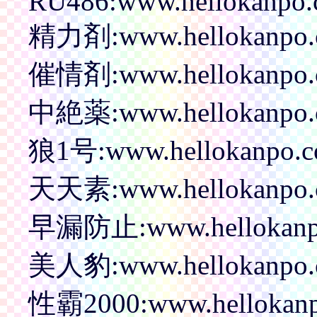
RU486:www.hellokanpo.c
精力剤:www.hellokanpo.c
催情剤:www.hellokanpo.c
中絶薬:www.hellokanpo.c
狼1号:www.hellokanpo.co
天天素:www.hellokanpo.co
早漏防止:www.hellokanpo.c
美人豹:www.hellokanpo.c
性霸2000:www.hellokanpo