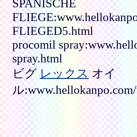
SPANISCHE
FLIEGE:www.hellokanp
FLIEGED5.html
procomil spray:www.hell
spray.html
ビグ
レックス
オイ
ル:www.hellokanpo.com/v