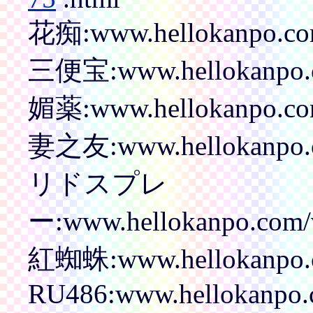
花痴:www.hellokanpo.com
三便宝:www.hellokanpo.co
媚薬:www.hellokanpo.co
妻之友:www.hellokanpo.co
リドスプレ
ー:www.hellokanpo.com/v
紅蜘蛛:www.hellokanpo.co
RU486:www.hellokanpo.c