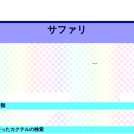
サファリ
-
---
分類
使ったカクテルの検索