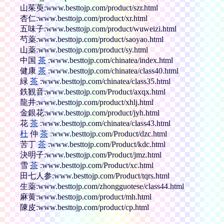
山茱萸:www.besttojp.com/product/szr.html
杏仁:www.besttojp.com/product/xr.html
五味子:www.besttojp.com/product/wuweizi.html
芍薬:www.besttojp.com/product/saoyao.html
山薬:www.besttojp.com/product/sy.html
中国
茶
:www.besttojp.com/chinatea/index.html
健康
茶
:www.besttojp.com/chinatea/class40.html
緑
茶
:www.besttojp.com/chinatea/class35.html
鉄観音:www.besttojp.com/Product/axqx.html
龍井:www.besttojp.com/product/xhlj.html
金銀花:www.besttojp.com/product/jyh.html
花
茶
:www.besttojp.com/chinatea/class43.html
杜
仲
茶
:www.besttojp.com/Product/dzc.html
苦丁
茶
:www.besttojp.com/Product/kdc.html
決明子:www.besttojp.com/Product/jmz.html
雪
茶
:www.besttojp.com/Product/xc.html
田七人参:www.besttojp.com/Product/tqrs.html
生薬:www.besttojp.com/zhongguotese/class44.html
麻黄:www.besttojp.com/product/mh.html
陳皮:www.besttojp.com/product/cp.html