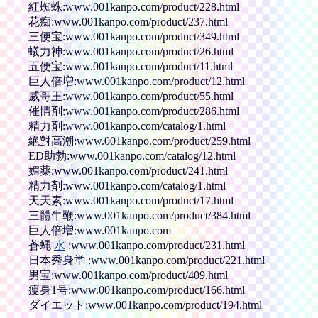
紅蜘蛛:www.001kanpo.com/product/228.html
花痴:www.001kanpo.com/product/237.html
三便宝:www.001kanpo.com/product/349.html
蟻力神:www.001kanpo.com/product/26.html
五便宝:www.001kanpo.com/product/11.html
巨人倍増:www.001kanpo.com/product/12.html
威哥王:www.001kanpo.com/product/55.html
催情剤:www.001kanpo.com/product/286.html
精力剤:www.001kanpo.com/catalog/1.html
絶對高潮:www.001kanpo.com/product/259.html
ED助勃:www.001kanpo.com/catalog/12.html
媚薬:www.001kanpo.com/product/241.html
精力剤:www.001kanpo.com/catalog/1.html
天天素:www.001kanpo.com/product/17.html
三體牛鞭:www.001kanpo.com/product/384.html
巨人倍増:www.001kanpo.com
蒼蝿
水
:www.001kanpo.com/product/231.html
日本秀身堂 :www.001kanpo.com/product/221.html
男宝:www.001kanpo.com/product/409.html
痩身1号:www.001kanpo.com/product/166.html
ダイエット:www.001kanpo.com/product/194.html