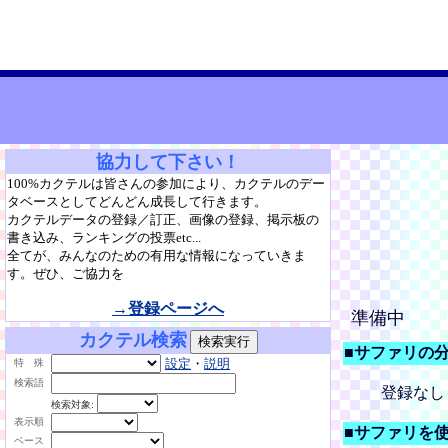
協力して下さい！
100%カクテルは皆さんの参加により、カクテルのデー
タベースとしてどんどん成長して行きます。
カクテルデータの登録／訂正、画像の登録、掲示板の
書き込み、ランキングの投票etc...
全てが、みんなのための有用な情報になっていきま
す。ぜひ、ご協力を
→登録ページへ
準備中
カクテル検索
■サファリの
設定
・
説明
特 殊
検索語
登録なし
検索対象:
表示順
■サファリを
ベース