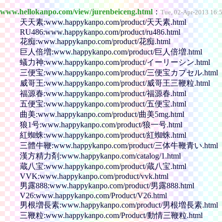
www.hellokanpo.com/view/jurenbeiceng.html
：
Tue, 02-Apr-2013 16:
天天素:www.happykanpo.com/product/天天素.html
RU486:www.happykanpo.com/product/ru486.html
花痴:www.happykanpo.com/product/花痴.html
巨人倍増:www.happykanpo.com/product/巨人倍増.html
蟻力神:www.happykanpo.com/product/イーリーシン.html
三便宝:www.happykanpo.com/product/三便宝カプセル.html
威哥王:www.happykanpo.com/product/威哥王三鞭粒.html
福源春:www.happykanpo.com/product/福源春.html
五便宝:www.happykanpo.com/product/五便宝.html
曲美:www.happykanpo.com/product/曲美5mg.html
狼1号:www.happykanpo.com/product/狼一号.html
紅蜘蛛:www.happykanpo.com/product/紅蜘蛛.html
三體牛鞭:www.happykanpo.com/product/三体牛鞭青い.html
漢方精力剤:www.happykanpo.com/catalog/1.html
蔵八宝:www.happykanpo.com/product/蔵八宝.html
VVK:www.happykanpo.com/product/vvk.html
男露888:www.happykanpo.com/product/男露888.html
V26:www.happykanpo.com/Product/V26.html
男根増長素:www.happykanpo.com/product/男根増長素.html
三鞭粒:www.happykanpo.com/Product/動情三鞭粒.html