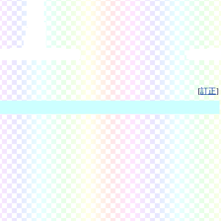
[
訂正
]