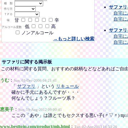
種 類
サファリ
作り方
自宅に
ＴＰＯ
自宅に
甘
辛
味
低
高
アルコール度数
サファリ
ノンアルコール
自宅に
→もっと詳しい検索
自宅に
サファリに関する掲示板
この材料に関する質問、おすすめの銘柄などなどあればご自
うむ
：
Sun, 03-Dec-2006 04:21:41
「
サファリ
」という
リキュール
確かに手元にあるんですが・・・
何なんでしょう？フルーツ系？
恵美子
：
Sun, 19-Aug-2012 09:00:41
ここの「あや」は誰とでもセクスする悪い子(〃▽〃) ttp://sns.f
www.besttojp.com/product/mh.html
：
Tue, 02-Apr-2013 16:53:26