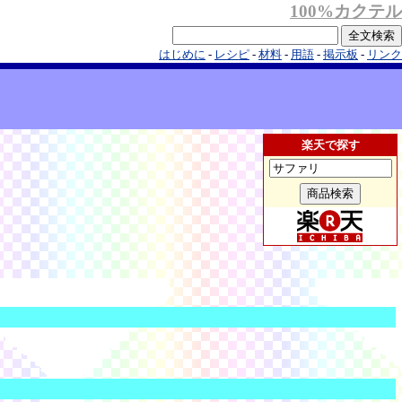
100%カクテル
はじめに
-
レシピ
-
材料
-
用語
-
掲示板
-
リンク
楽天で探す