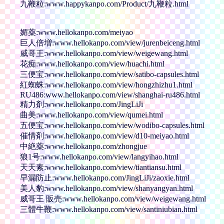
九鞭粒:www.happykanpo.com/Product/九鞭粒.html
媚薬:www.hellokanpo.com/meiyao
巨人倍増:www.hellokanpo.com/view/jurenbeiceng.html
威哥王:www.hellokanpo.com/view/weigewang.html
花痴:www.hellokanpo.com/view/huachi.html
三便宝:www.hellokanpo.com/view/satibo-capsules.html
紅蜘蛛:www.hellokanpo.com/view/hongzhizhu1.html
RU486:www.hellokanpo.com/view/shanghai-ru486.html
精力剤:www.hellokanpo.com/JingLiJi
曲美:www.hellokanpo.com/view/qumei.html
五便宝:www.hellokanpo.com/view/wodibo-capsules.html
催情剤:www.hellokanpo.com/view/d10-meiyao.html
中絶薬:www.hellokanpo.com/zhongjue
狼1号:www.hellokanpo.com/view/langyihao.html
天天素:www.hellokanpo.com/view/tiantiansu.html
早漏防止:www.hellokanpo.com/JingLiJi/zaoxie.html
美人豹:www.hellokanpo.com/view/shanyangyan.html
威哥王 販売:www.hellokanpo.com/view/weigewang.html
三體牛鞭:www.hellokanpo.com/view/santiniubian.html